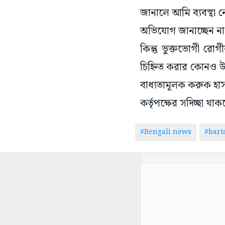
জানালে আমি ব্যবস্থা 
অভিযোগ জানাচ্ছেন ন
কিন্তু ভুক্তভোগী র
চিহ্নিত করার কোনও উপায
বাধ্যতামূলক করুক হাস
কর্তৃপক্ষের সদিচ্ছা থ
#Bengali news
#bar