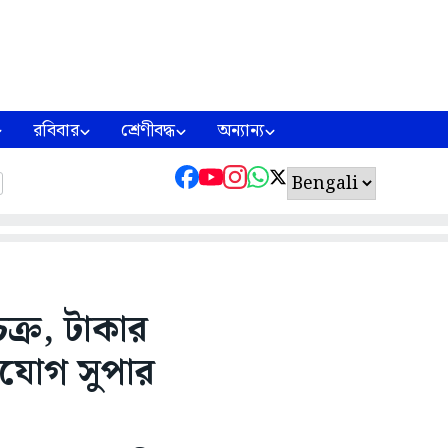
রবিবার
শ্রেণীবদ্ধ
অন্যান্য
ক্র, টাকার
িযোগ সুপার