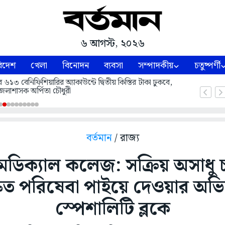
৬ আগস্ট, ২০২৬
িদেশ
খেলা
বিনোদন
ব্যবসা
সম্পাদকীয়
চতুষ্পর্ণী
বেনিফিশিয়ারির অ্যাকাউন্টে দ্বিতীয় কিস্তির টাকা ঢুকবে,
েলাশাসক অর্পিতা চৌধুরী
বর্তমান
/ রাজ্য
 মেডিক্যাল কলেজ: সক্রিয় অসাধু চ
্রুত পরিষেবা পাইয়ে দেওয়ার অভ
স্পেশালিটি ব্লকে