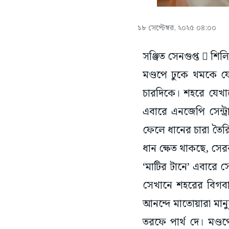
১৮ সেপ্টেম্বর, ২০২৫ ০৪:০০
সঞ্জিত সেনগুপ্ত  শিল
মণ্ডপে ঢুকে থমকে য
চারদিকে। শহরে যেখান
এবারে এনজেপি সেন্ট্
ফেলে ধানের চারা তৈরি
ধান ক্ষেত থাকছে, সের
‘মাটির টানে’ এবারে স
সেখানে শহরের বিগবা
আনন্দে মাতোয়ারা মান
তরফে পার্থ দে। মণ্ডপ