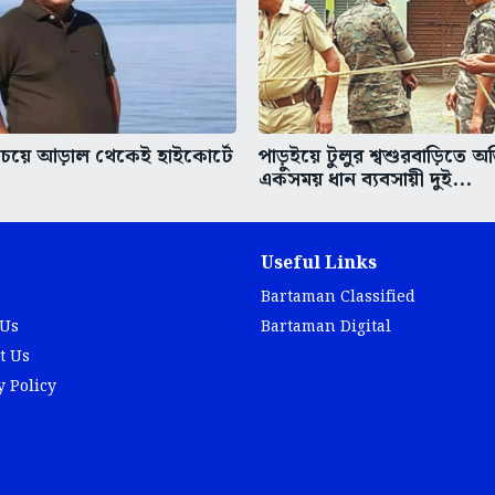
চেয়ে আড়াল থেকেই হাইকোর্টে
পাড়ুইয়ে টুলুর শ্বশুরবাড়িতে অ
একসময় ধান ব্যবসায়ী দুই...
Useful Links
Bartaman Classified
 Us
Bartaman Digital
t Us
y Policy