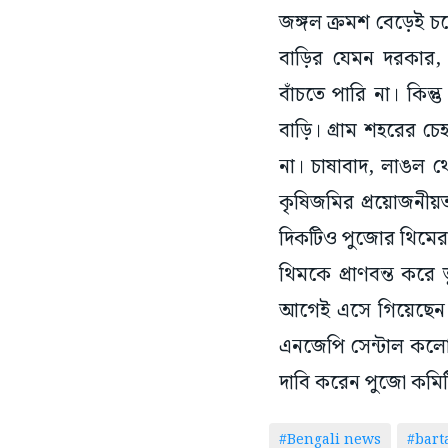
জঙ্গল ক্রমশ বেড়েই চল
বাড়ির যেমন দরকার,
বাঁচতে পারি না। কিন
বাড়ি। গ্রাম শহরের চ
না। চাষাবাদ, লাঙল থ
কৃষিজমির প্রয়োজনীয়
দিকটিও পুজোর থিমের 
থিমকে প্রাণবন্ত করে
আগেই এসে গিয়েছেন।
এনজেপি সেন্টাল কলোন
দাবি করেন পুজো কমিট
#Bengali news
#bar