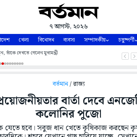
৭ আগস্ট, ২০২৬
িদেশ
খেলা
বিনোদন
ব্যবসা
সম্পাদকীয়
চতুষ্পর্ণী
ন, তাঁকে দেখতে গেলেন মুখ্যমন্ত্রী
বর্তমান
/ রাজ্য
্রয়োজনীয়তার বার্তা দেবে এনজেপি
কলোনির পুজো
কে যেতে হবে। সবুজ ধান খেতে কৃষিকাজ করছেন কৃ
 চারদিকে। শহরে যেখানে গাছ হারিয়ে যাচ্ছে, সেখা