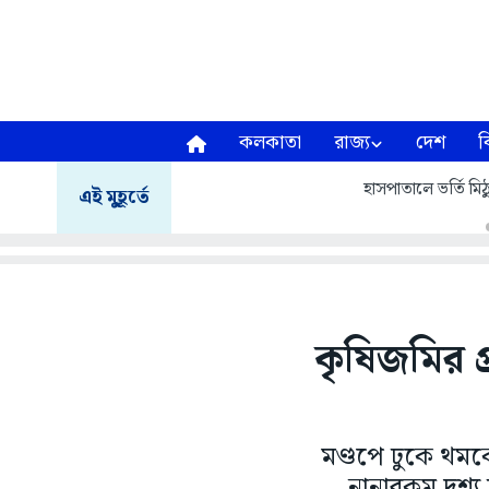
কলকাতা
রাজ্য
দেশ
ব
হাসপাতালে ভর্তি মিঠু
এই মুহূর্তে
কৃষিজমির প
মণ্ডপে ঢুকে থম
নানারকম দৃশ্য