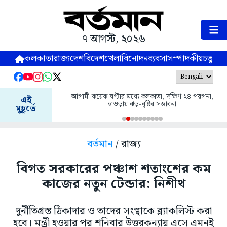
৭ আগস্ট, ২০২৬
কলকাতা
রাজ্য
দেশ
বিদেশ
খেলা
বিনোদন
ব্যবসা
সম্পাদকীয়
চতুষ্পর্ণ
আগামী কয়েক ঘণ্টার মধ্যে কলকাতা, দক্ষিণ ২৪ পরগনা,
এই
হাওড়ায় ঝড়-বৃষ্টির সম্ভাবনা
মুহূর্তে
বর্তমান
/ রাজ্য
বিগত সরকারের পঞ্চাশ শতাংশের কম
কাজের নতুন টেন্ডার: নিশীথ
দুর্নীতিগ্রস্ত ঠিকাদার ও তাদের সংস্থাকে ব্ল্যাকলিস্ট করা
হবে। মন্ত্রী হওয়ার পর শনিবার উত্তরকন্যায় এসে এমনই