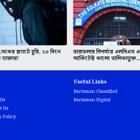
কের ফ্ল্যাটে চুরি, ১০ দিনে
তারাতলার বিপর্যয়ে এলবিএস 
 ডাক্তার!
আর্কিটেক্ট কালো তালিকাভুক্ত,.
Useful Links
Bartaman Classified
 Us
Bartaman Digital
t Us
y Policy