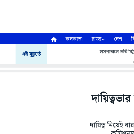
কলকাতা
রাজ্য
দেশ
ব
হাসপাতালে ভর্তি মিঠু
এই মুহূর্তে
দায়িত্বভা
দায়িত্ব নিয়েই ব
কমিশনার