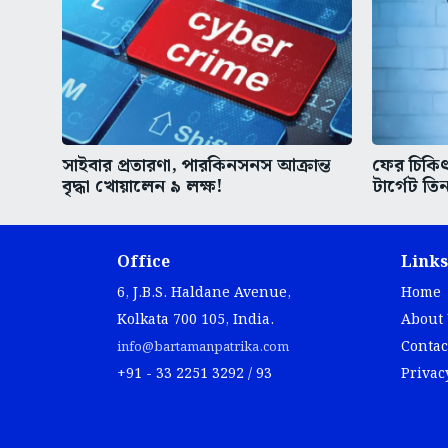
সাইবার প্রতারণা, পারকিনসনস আক্রান্ত
ফের চিকিৎস
বৃদ্ধা খোয়ালেন ৯ লক্ষ!
টার্গেট তিন
Office
Links
6, J.B.S. Haldane Avenue,
Home
Kolkata 700 105, India.
About
Contac
info@bartamanpatrika.com
+91 - 33 2251 3292 / 93
Privac