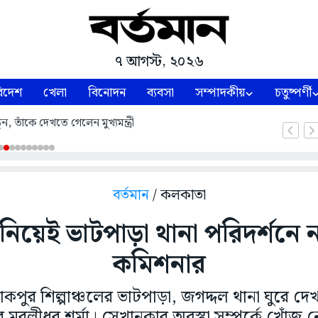
৭ আগস্ট, ২০২৬
িদেশ
খেলা
বিনোদন
ব্যবসা
সম্পাদকীয়
চতুষ্পর্ণী
ন, তাঁকে দেখতে গেলেন মুখ্যমন্ত্রী
বর্তমান
/ কলকাতা
র নিয়েই ভাটপাড়া থানা পরিদর্শনে
কমিশনার
ারাকপুর শিল্পাঞ্চলের ভাটপাড়া, জগদ্দল থানা ঘুরে 
 মুরলীধর শর্মা। সেখানকার অবস্থা সম্পর্কে খোঁজ ন