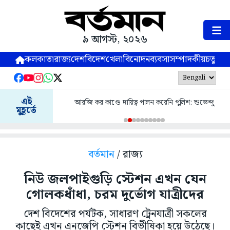
৯ আগস্ট, ২০২৬
কলকাতা
রাজ্য
দেশ
বিদেশ
খেলা
বিনোদন
ব্যবসা
সম্পাদকীয়
চতুষ্পর্ণ
এই
আরজি কর কাণ্ডে দায়িত্ব পালন করেনি পুলিশ: শুভেন্দু
মুহূর্তে
বর্তমান
/ রাজ্য
নিউ জলপাইগুড়ি স্টেশন এখন যেন
গোলকধাঁধা, চরম দুর্ভোগ যাত্রীদের
দেশ বিদেশের পর্যটক, সাধারণ ট্রেনযাত্রী সকলের
কাছেই এখন এনজেপি স্টেশন বিভীষিকা হয়ে উঠেছে।