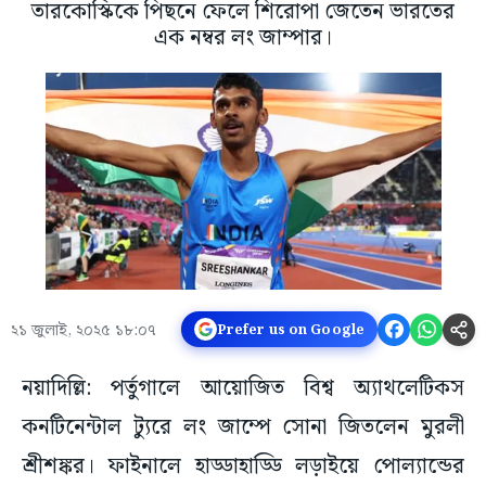
তারকোস্কিকে পিছনে ফেলে শিরোপা জেতেন ভারতের
এক নম্বর লং জাম্পার।
২১ জুলাই, ২০২৫ ১৮:০৭
Prefer us on Google
নয়াদিল্লি: পর্তুগালে আয়োজিত বিশ্ব অ্যাথলেটিকস
কনটিনেন্টাল ট্যুরে লং জাম্পে সোনা জিতলেন মুরলী
শ্রীশঙ্কর। ফাইনালে হাড্ডাহাড্ডি লড়াইয়ে পোল্যান্ডের