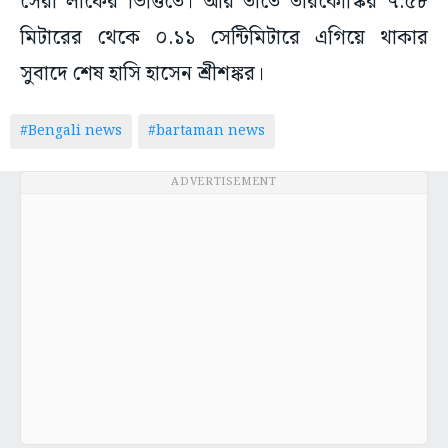
সেরা লাফের ভিত্তিতে। আর তাতে তারকোস্কির ৭.৫৮
মিটারের থেকে ০.১১ সেন্টিমিটারে এগিয়ে থাকার
সুবাদে শেষ হাসি হাসেন শ্রীশঙ্কর।
#Bengali news
#bartaman news
ADVERTISEMENT