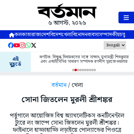
৬ আগস্ট, ২০২৬
কলকাতা
রাজ্য
দেশ
বিদেশ
খেলা
বিনোদন
ব্যবসা
সম্পাদকীয়
চতুষ্পর্ণ
কর্ণাটক: বিক্ষুব্ধ বিধায়কদের সঙ্গে সাক্ষাৎ মুখ্যমন্ত্রী শিবকুমার
এই
এবং এআইসিসির সাধারণ সম্পাদক রণদীপ সুরজেওয়ালার
মুহূর্তে
বর্তমান
/ খেলা
সোনা জিতলেন মুরলী শ্রীশঙ্কর
পর্তুগালে আয়োজিত বিশ্ব অ্যাথলেটিকস কনটিনেন্টাল
ট্যুরে লং জাম্পে সোনা জিতলেন মুরলী শ্রীশঙ্কর।
ফাইনালে হাড্ডাহাড্ডি লড়াইয়ে পোল্যান্ডের পিওত্রে