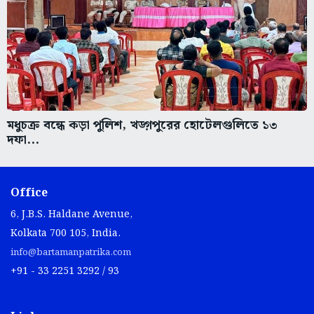
মধুচক্র বন্ধে কড়া পুলিশ, খড়্গপুরের হোটেলগুলিতে ১৩
দফা...
Office
6, J.B.S. Haldane Avenue,
Kolkata 700 105, India.
info@bartamanpatrika.com
+91 - 33 2251 3292 / 93