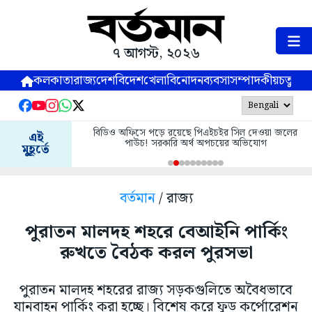
৭ আগস্ট, ২০২৬
কলকাতা
রাজ্য
দেশ
বিদেশ
খেলা
বিনোদন
ব্যবসা
সম্পাদকীয়
চতুষ্পর্ণ
বিডিও অফিসে পড়ে রয়েছে পিএইচইর সিল দেওয়া জলের
এই
পাউচ! সরকারি অর্থ অপচয়ের অভিযোগ
মুহূর্তে
বর্তমান
/ রাজ্য
পুরাতন মালদহ শহরে বেআইনি পার্কিং
রুখতে বৈঠক করল পুরসভা
পুরাতন মালদহ শহরের রাজ্য সড়কগুলিতে অবৈধভাবে
যানবাহন পার্কিং করা হচ্ছে। বিশেষ করে ফুড কর্পোরেশন