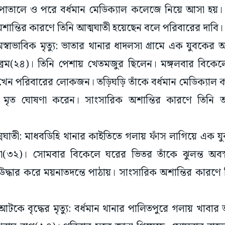
সপাতালে ও পরে বর্ধমান মেডিক্যাল কলেজে নিয়ে আসা হয়। 
শান্তির কারণে তিনি আত্মঘাতী হয়েছেন বলে পরিবারের দাবি।
বাভাবিক মৃত্যু: ভাতার থানার ধাদলসা গ্রামে এক যুবকের অস্
ব্রম(২৪)। তিনি পেশায় খেতমজুর ছিলেন। মঙ্গলবার বিকেল
খেন পরিবারের লোকজন। তড়িঘড়ি তাঁকে বর্ধমান মেডিক্যাল
ৃত ঘোষণা করেন। সাংসারিক অশান্তির কারণে তিনি আ
মঘাতী: মাধবডিহি থানার কাইতিতে গলায় ফাঁস লাগিয়ে এক য
ড়া(৩২)। সোমবার বিকেলে ঘরের ভিতর তাঁকে ঝুলন্ত অবস
দ্ধার করে ময়নাতদন্তে পাঠায়। সাংসারিক অশান্তির কারণে 
টকে বৃদ্ধের মৃত্যু: বর্ধমান থানার পালিতপুরে গলায় খাবার 