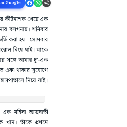
 on Google
জেরে কীটনাশক খেয়ে এক
 থানার বলগনায়। শনিবার
র্তি করা হয়। সোমবার
এগরোল নিয়ে যাই। মাকে
র সঙ্গে আমার দু’-এক
ড়িতে একা থাকার সুযোগে
হাসপাতালে নিয়ে যাই।
ে এক মহিলা আত্মঘাতী
 খান। তাঁকে প্রথমে