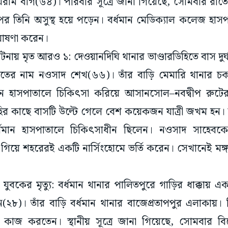
খিরাম বাগ(৬৪)। পরিবার সূত্রে জানা গিয়েছে, সোমবার রাত
 তিনি অসুস্থ হয়ে পড়েন। বর্ধমান মেডিক্যাল কলেজ হাস
োষণা করেন।
্ঘটনায় মৃত আরও ১: দেওয়ানদিঘি থানার ভাণ্ডারডিহিতে বাস
। মৃতের নাম নওসাদ শেখ(৬৬)। তাঁর বাড়ি মেমারি থানার চকচক
ধমান হাসপাতালে চিকিৎসা করিয়ে আসানসোল–নবদ্বীপ রুটে
হির কাছে বাসটি উল্টে গেলে বেশ কয়েকজন যাত্রী জখম হন।
 বর্ধমান হাসপাতালে চিকিৎসাধীন ছিলেন। নওসাদ সাহেব
িয়ে শহরেরই একটি নার্সিংহোমে ভর্তি করেন। সেখানেই মঙ্
য় যুবকের মৃত্যু: বর্ধমান থানার পালিতপুরে গাড়ির ধাক্কায় এ
(২৮)। তাঁর বাড়ি বর্ধমান থানার বাজেপ্রতাপপুর এলাকায়।
কাজ করতেন। স্থানীয় সূত্রে জানা গিয়েছে, সোমবার 