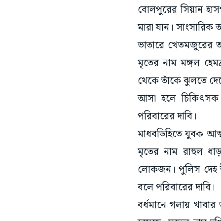
বোলপুরের সিয়ান হা
মারা যান। সাংসারিক অ
ভাতারে খেতমজুরের অস্
মৃতের নাম মঙ্গল হেম
থেকে তাঁকে ঝুলতে দে
আসা হলে চিকিৎসক ম
পরিবারের দাবি।
মাধবডিহিতে যুবক আত্
মৃতের নাম রাহুল ধা
লোকজন। পুলিস দেহ উ
বলে পরিবারের দাবি।
বর্ধমানে গলায় খাবার আ