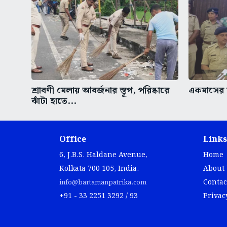
শ্রাবণী মেলায় আবর্জনার স্তূপ, পরিষ্কারে
একমাসের ম
ঝাঁটা হাতে...
Office
Links
6, J.B.S. Haldane Avenue,
Home
Kolkata 700 105, India.
About
Contac
info@bartamanpatrika.com
+91 - 33 2251 3292 / 93
Privac