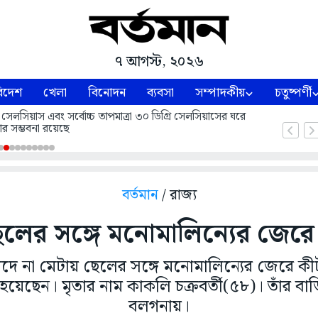
৭ আগস্ট, ২০২৬
িদেশ
খেলা
বিনোদন
ব্যবসা
সম্পাদকীয়
চতুষ্পর্ণী
 সেলসিয়াস এবং সর্বোচ্চ তাপমাত্রা ৩০ ডিগ্রি সেলসিয়াসের ঘরে
ার সম্ভবনা রয়েছে
বর্তমান
/ রাজ্য
লের সঙ্গে মনোমালিন্যের জেরে
দে না মেটায় ছেলের সঙ্গে মনোমালিন্যের জেরে 
ী হয়েছেন। মৃতার নাম কাকলি চক্রবর্তী(৫৮)। তাঁর বা
বলগনায়।