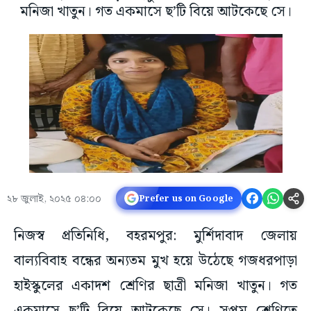
মনিজা খাতুন। গত একমাসে ছ’টি বিয়ে আটকেছে সে।
২৮ জুলাই, ২০২৫ ০৪:০০
Prefer us on Google
নিজস্ব প্রতিনিধি, বহরমপুর: মুর্শিদাবাদ জেলায়
বাল্যবিবাহ বন্ধের অন্যতম মুখ হয়ে উঠেছে গজধরপাড়া
হাইস্কুলের একাদশ শ্রেণির ছাত্রী মনিজা খাতুন। গত