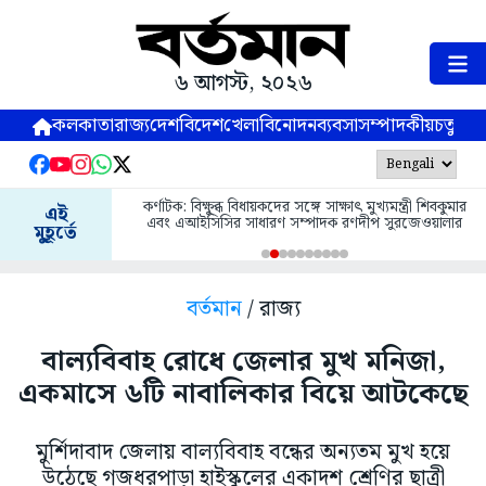
৬ আগস্ট, ২০২৬
কলকাতা
রাজ্য
দেশ
বিদেশ
খেলা
বিনোদন
ব্যবসা
সম্পাদকীয়
চতুষ্পর্ণ
কর্ণাটক: বিক্ষুব্ধ বিধায়কদের সঙ্গে সাক্ষাৎ মুখ্যমন্ত্রী শিবকুমার
এই
এবং এআইসিসির সাধারণ সম্পাদক রণদীপ সুরজেওয়ালার
মুহূর্তে
বর্তমান
/ রাজ্য
বাল্যবিবাহ রোধে জেলার মুখ মনিজা,
একমাসে ৬টি নাবালিকার বিয়ে আটকেছে
মুর্শিদাবাদ জেলায় বাল্যবিবাহ বন্ধের অন্যতম মুখ হয়ে
উঠেছে গজধরপাড়া হাইস্কুলের একাদশ শ্রেণির ছাত্রী