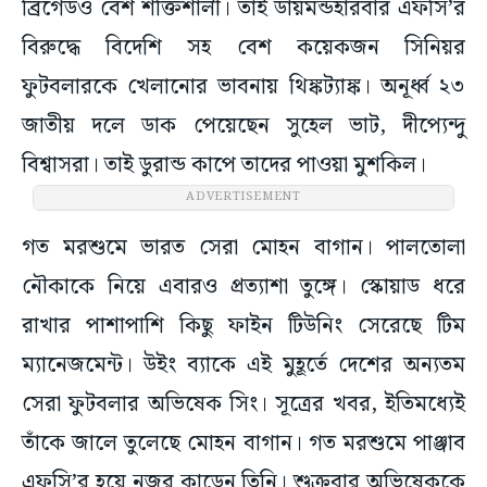
ব্রিগেডও বেশ শক্তিশালী। তাই ডায়মন্ডহারবার এফসি’র
বিরুদ্ধে বিদেশি সহ বেশ কয়েকজন সিনিয়র
ফুটবলারকে খেলানোর ভাবনায় থিঙ্কট্যাঙ্ক। অনূর্ধ্ব ২৩
জাতীয় দলে ডাক পেয়েছেন সুহেল ভাট, দীপ্যেন্দু
বিশ্বাসরা। তাই ডুরান্ড কাপে তাদের পাওয়া মুশকিল।
ADVERTISEMENT
গত মরশুমে ভারত সেরা মোহন বাগান। পালতোলা
নৌকাকে নিয়ে এবারও প্রত্যাশা তুঙ্গে। স্কোয়াড ধরে
রাখার পাশাপাশি কিছু ফাইন টিউনিং সেরেছে টিম
ম্যানেজমেন্ট। উইং ব্যাকে এই মুহূর্তে দেশের অন্যতম
সেরা ফুটবলার অভিষেক সিং। সূত্রের খবর, ইতিমধ্যেই
তাঁকে জালে তুলেছে মোহন বাগান। গত মরশুমে পাঞ্জাব
এফসি’র হয়ে নজর কাড়েন তিনি। শুক্রবার অভিষেককে