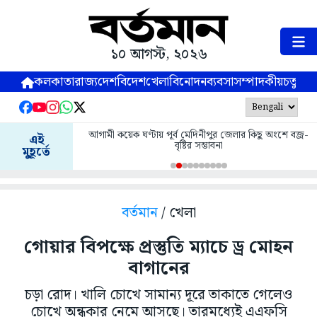
১০ আগস্ট, ২০২৬
কলকাতা
রাজ্য
দেশ
বিদেশ
খেলা
বিনোদন
ব্যবসা
সম্পাদকীয়
চতুষ্পর্ণ
আগামী কয়েক ঘণ্টায় পূর্ব মেদিনীপুর জেলার কিছু অংশে বজ্র-
এই
বৃষ্টির সম্ভাবনা
মুহূর্তে
বর্তমান
/ খেলা
গোয়ার বিপক্ষে প্রস্তুতি ম্যাচে ড্র মোহন
বাগানের
চড়া রোদ। খালি চোখে সামান্য দূরে তাকাতে গেলেও
চোখে অন্ধকার নেমে আসছে। তারমধ্যেই এএফসি