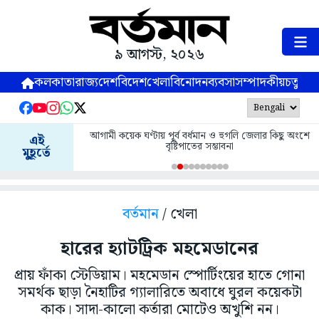
৯ আগস্ট, ২০২৬
কলকাতা
রাজ্য
দেশ
বিদেশ
খেলা
বিনোদন
ব্যবসা
সম্পাদকীয়
চতুষ্পর্ণ
আগামী কয়েক ঘণ্টায় পূর্ব বর্ধমান ও হুগলি জেলার কিছু অংশে
এই
বৃষ্টিপাতের সম্ভাবনা
মুহূর্তে
বর্তমান
/ খেলা
হারের হ্যাটট্রিক মহমেডানের
প্রায় ফাঁকা স্টেডিয়াম। মহমেডান স্পোর্টিংয়ের হাতে গোনা
সমর্থক ছাড়া নৈহাটির গ্যালারিতে অবাধে ঘুরল কয়েকটা
কাক। সাদা-কালো কর্তারা মোটেও অখুশি নন।