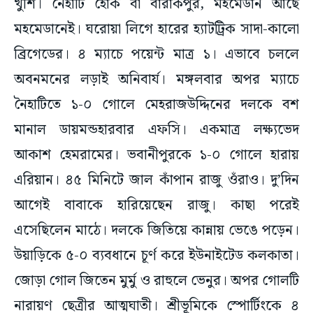
খুশি। নৈহাটি হোক বা বারাকপুর, মহমেডান আছে
মহমেডানেই। ঘরোয়া লিগে হারের হ্যাটট্রিক সাদা-কালো
ব্রিগেডের। ৪ ম্যাচে পয়েন্ট মাত্র ১। এভাবে চললে
অবনমনের লড়াই অনিবার্য। মঙ্গলবার অপর ম্যাচে
নৈহাটিতে ১-০ গোলে মেহরাজউদ্দিনের দলকে বশ
মানাল ডায়মন্ডহারবার এফসি। একমাত্র লক্ষ্যভেদ
আকাশ হেমরামের। ভবানীপুরকে ১-০ গোলে হারায়
এরিয়ান। ৪৫ মিনিটে জাল কাঁপান রাজু ওঁরাও। দু’দিন
আগেই বাবাকে হারিয়েছেন রাজু। কাছা পরেই
এসেছিলেন মাঠে। দলকে জিতিয়ে কান্নায় ভেঙে পড়েন।
উয়াড়িকে ৫-০ ব্যবধানে চূর্ণ করে ইউনাইটেড কলকাতা।
জোড়া গোল জিতেন মুর্মু ও রাহুলে ভেনুর। অপর গোলটি
নারায়ণ ছেত্রীর আত্মঘাতী। শ্রীভূমিকে স্পোর্টিংকে ৪