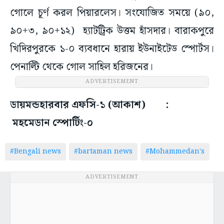
গোলে চূর্ণ করল পিয়ারলেস। সংযোজিত সময়ে (৯০,
৯০+৩, ৯০+১২) হ্যাটট্রিক উত্তম হাঁসদার। বারাকপুরে
খিদিরপুরকে ১-০ ব্যবধানে হারায় ইউনাইটেড স্পোর্টস।
পেনাল্টি থেকে গোল সাহিল হরিজনের।
ADVERTISEMENT
ডায়মন্ডহারবার এফসি-১ (আকাশ) :
মহমেডান স্পোর্টিং-০
#Bengali news
#bartaman news
#Mohammedan's
ADVERTISEMENT