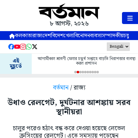
৮ আগস্ট, ২০২৬
কলকাতা
রাজ্য
দেশ
বিদেশ
খেলা
বিনোদন
ব্যবসা
সম্পাদকীয়
চতুষ্পর্ণ
আগামীকাল শ্রাবণী মেলার চতুর্থ সপ্তাহে বাড়তি নিরাপত্তার ব্যবস্থা
এই
করল প্রশাসন
মুহূর্তে
বর্তমান
/ রাজ্য
উধাও রেলগেট, দুর্ঘটনার আশঙ্কায় সরব
স্থানীয়রা
চালুর পরেও হঠাৎ বন্ধ করে দেওয়া হয়েছে লেভেল
ক্রসিংয়ের রেলগেট। এতে সমস্যায় পড়েছেন