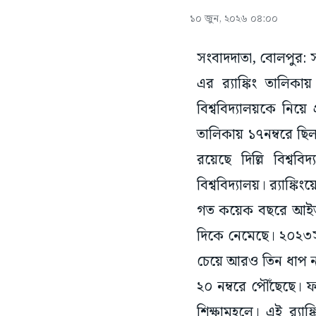
১০ জুন, ২০২৬ ০৪:০০
সংবাদদাতা, বোলপুর: সম
এর র‌্যাঙ্কিং তালিকা
বিশ্ববিদ্যালয়কে নিয়
তালিকায় ১৭নম্বরে ছিল।
রয়েছে দিল্লি বিশ্ববি
বিশ্ববিদ্যালয়। র‌্যাঙ্ক
গত কয়েক বছরে আইআইআ
দিকে নেমেছে। ২০২৩স
চেয়ে আরও তিন ধাপ না
২০ নম্বরে পৌঁছেছে। ফ
শিক্ষামহলে। এই র‌্যাঙ্