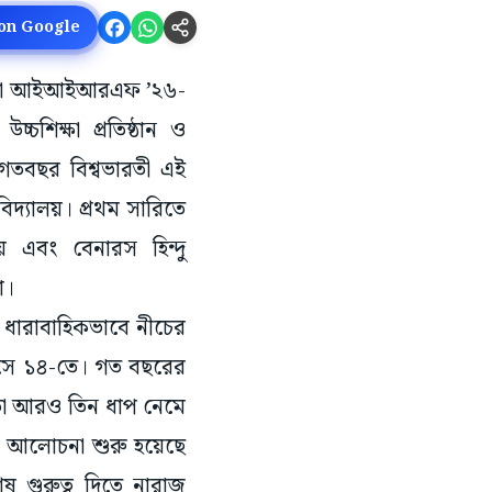
 on Google
়ার্ক বা আইআইআরএফ ’২৬-
্চশিক্ষা প্রতিষ্ঠান ও
়। গতবছর বিশ্বভারতী এই
িদ্যালয়। প্রথম সারিতে
ালয় এবং বেনারস হিন্দু
রা।
 ধারাবাহিকভাবে নীচের
আসে ১৪-তে। গত বছরের
 তা আরও তিন ধাপ নেমে
রে আলোচনা শুরু হয়েছে
িশেষ গুরুত্ব দিতে নারাজ