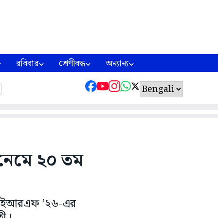
রবিবার
শ্রেণীবদ্ধ
অন্যান্য
ে নেমে ২০ তম
বা আইআইআরএফ ’২৬-এর
তী।