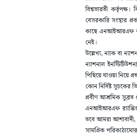
বিশ্বভারতী কর্তৃপক্
বেসরকারি সংস্থার প্
কাছে এনআইআরএফ র‌্যাঙ
নেই।
উল্লেখ্য, ন্যাক বা ন্
ন্যাশনাল ইনস্টিটিউশনাল
পিছিয়ে যাওয়া নিয়ে 
কোন নির্দিষ্ট সূচকের ভ
প্রবীণ আশ্রমিক সুব
এনআইআরএফ র‌্যাঙ্কিংয
তবে আমরা আশাবাদী, বি
সামগ্রিক পরিকাঠামোর ক