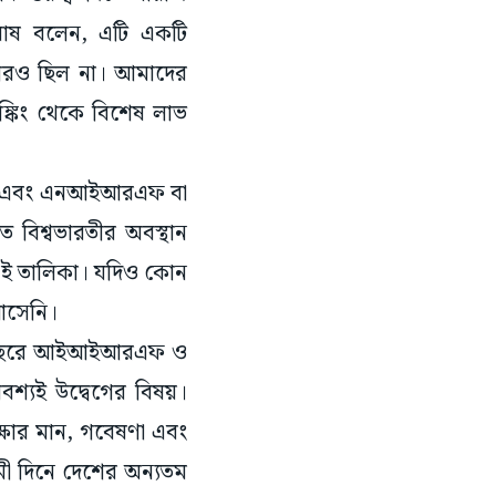
গ ঘোষ বলেন, এটি একটি
তবারও ছিল না। আমাদের
াঙ্কিং থেকে বিশেষ লাভ
্যায়ন এবং এনআইআরএফ বা
াগত বিশ্বভারতীর অবস্থান
 এই তালিকা। যদিও কোন
 আসেনি।
়েক বছরে আইআইআরএফ ও
বশ্যই উদ্বেগের বিষয়।
ক্ষার মান, গবেষণা এবং
গামী দিনে দেশের অন্যতম