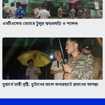
এসটিএফের রেডারে টুলুর শ্বশুরবাড়ি ও শ্যালক
ডুয়ার্সে ভারী বৃষ্টি, ভুটানের জলে বানারহাটে প্লাবনের আশঙ্কা