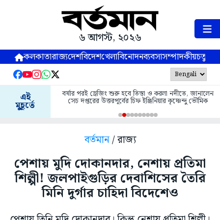
৬ আগস্ট, ২০২৬
কলকাতা
রাজ্য
দেশ
বিদেশ
খেলা
বিনোদন
ব্যবসা
সম্পাদকীয়
চতুষ্পর্ণ
বর্ষার পরই ড্রেজিং শুরু হবে তিস্তা ও করলা নদীতে, জানালেন
এই
সেচ দপ্তরের উত্তরপূর্বের চিফ ইঞ্জিনিয়ার কৃষ্ণেন্দু ভৌমিক
মুহূর্তে
বর্তমান
/ রাজ্য
পেশায় মুদি দোকানদার, নেশায় প্রতিমা
শিল্পী! জলপাইগুড়ির দেবাশিসের তৈরি
মিনি দুর্গার চাহিদা বিদেশেও
পেশায় তিনি মুদি দোকানদার। কিন্তু নেশায় প্রতিমা শিল্পী।