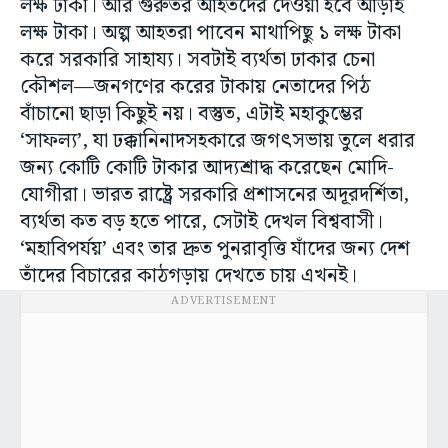
লক্ষ টাকা। আর গুরুতর আহতদের দেওয়া হবে আড়াই
লক্ষ টাকা। অল্প আহতরা পাবেন মাথাপিছু ১ লক্ষ টাকা
করে সরকারি সাহায্য। সবটাই ব্যর্থতা ঢাকার চেনা
কৌশল—জনগণের করের টাকায় নেতাদের পিঠ
বাঁচানো ছাড়া কিছুই নয়। বস্তুত, এটাই মহাকুম্ভের
‘সাফল্য’, যা ঢক্কানিনাদসহকারে জগৎসভায় তুলে ধরার
জন্য কোটি কোটি টাকার আদ্যশ্রাদ্ধ করেছেন মোদি-
যোগীরা। ভারত রাষ্ট্রে সরকারি প্রশাসনের অদূরদর্শিতা,
ব্যর্থতা কত বড় হতে পারে, সেটাই দেখল বিশ্ববাসী।
‘মহাবিপর্যয়’ এবং তার দ্রুত পুনরাবৃত্তি যাঁদের জন্য দেশ
তাঁদের বিচারের কাঠগড়ায় দেখতে চায় এখনই।
ADVERTISEMENT