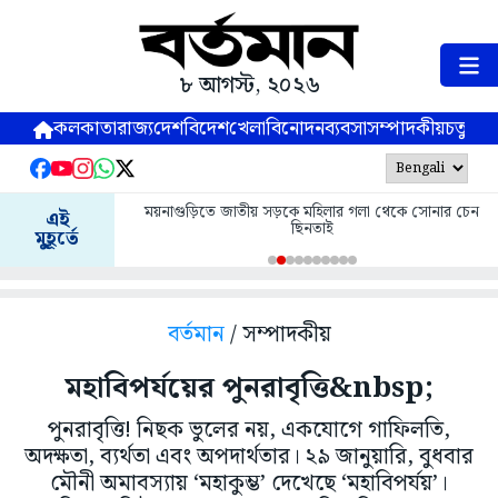
৮ আগস্ট, ২০২৬
কলকাতা
রাজ্য
দেশ
বিদেশ
খেলা
বিনোদন
ব্যবসা
সম্পাদকীয়
চতুষ্পর্ণ
ময়নাগুড়িতে জাতীয় সড়কে মহিলার গলা থেকে সোনার চেন
এই
ছিনতাই
মুহূর্তে
বর্তমান
/ সম্পাদকীয়
মহাবিপর্যয়ের পুনরাবৃত্তি&nbsp;
পুনরাবৃত্তি! নিছক ভুলের নয়, একযোগে গাফিলতি,
অদক্ষতা, ব্যর্থতা এবং অপদার্থতার। ২৯ জানুয়ারি, বুধবার
মৌনী অমাবস্যায় ‘মহাকুম্ভ’ দেখেছে ‘মহাবিপর্যয়’।