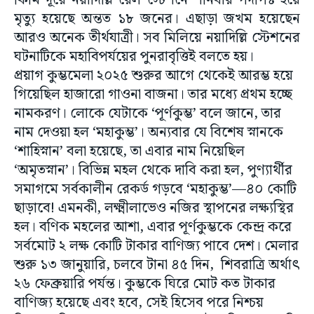
কিমি দূরে নয়াদিল্লি রেল স্টেশনে শনিবার পদপিষ্ট হয়ে
মৃত্যু হয়েছে অন্তত ১৮ জনের। এছাড়া জখম হয়েছেন
আরও অনেক তীর্থযাত্রী। সব মিলিয়ে নয়াদিল্লি স্টেশনের
ঘটনাটিকে মহাবিপর্যয়ের পুনরাবৃত্তিই বলতে হয়।
প্রয়াগ কুম্ভমেলা ২০২৫ শুরুর আগে থেকেই আরম্ভ হয়ে
গিয়েছিল হাজারো গাওনা বাজনা। তার মধ্যে প্রথম হচ্ছে
নামকরণ। লোকে যেটাকে ‘পূর্ণকুম্ভ’ বলে জানে, তার
নাম দেওয়া হল ‘মহাকুম্ভ’। অন্যবার যে বিশেষ স্নানকে
‘শাহিস্নান’ বলা হয়েছে, তা এবার নাম নিয়েছিল
‘অমৃতস্নান’। বিভিন্ন মহল থেকে দাবি করা হল, পুণ্যার্থীর
সমাগমে সর্বকালীন রেকর্ড গড়বে ‘মহাকুম্ভ’—৪০ কোটি
ছাড়াবে! এমনকী, লক্ষ্মীলাভেও নজির স্থাপনের লক্ষ্যস্থির
হল। বণিক মহলের আশা, এবার পূর্ণকুম্ভকে কেন্দ্র করে
সর্বমোট ২ লক্ষ কোটি টাকার বাণিজ্য পাবে দেশ। মেলার
শুরু ১৩ জানুয়ারি, চলবে টানা ৪৫ দিন, শিবরাত্রি অর্থাৎ
২৬ ফেব্রুয়ারি পর্যন্ত। কুম্ভকে ঘিরে মোট কত টাকার
বাণিজ্য হয়েছে এবং হবে, সেই হিসেব পরে নিশ্চয়