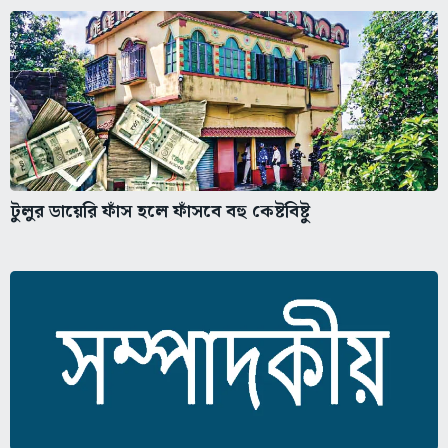
টুলুর ডায়েরি ফাঁস হলে ফাঁসবে বহু কেষ্টবিষ্টু