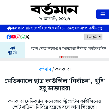
৮ আগস্ট, ২০২৬
কলকাতা
রাজ্য
দেশ
বিদেশ
খেলা
বিনোদন
ব্যবসা
সম্পাদকীয়
চতুষ্পর্ণ
এই
ধসের জেরে উত্তরাখণ্ডে মধ্যমহেশ্বর তীর্থযাত্রা সাময়িক স্থগিত
মুহূর্তে
বর্তমান
/ কলকাতা
মেডিক্যালে ছাত্র কাউন্সিল ‘নির্বাচন’, খুশি
হবু ডাক্তাররা
কলকাতা মেডিক্যাল কলেজের স্টুডেন্টস কাউন্সিলের
ভোট প্রক্রিয়া নির্বিঘ্নে হয়েছে বলে জানা গিয়েছে।