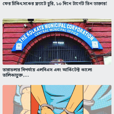
ফের চিকিৎসকের ফ্ল্যাটে চুরি, ১০ দিনে টার্গেট তিন ডাক্তার!
তারাতলার বিপর্যয়ে এলবিএস এবং আর্কিটেক্ট কালো
তালিকাভুক্ত,...