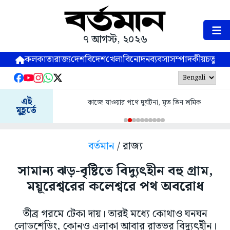
৭ আগস্ট, ২০২৬
কলকাতা
রাজ্য
দেশ
বিদেশ
খেলা
বিনোদন
ব্যবসা
সম্পাদকীয়
চতুষ্পর্ণ
এই
কাজে যাওয়ার পথে দুর্ঘটনা, মৃত তিন শ্রমিক
মুহূর্তে
বর্তমান
/ রাজ্য
সামান্য ঝড়-বৃষ্টিতে বিদ্যুৎহীন বহু গ্রাম,
ময়ূরেশ্বরের কলেশ্বরে পথ অবরোধ
তীব্র গরমে টেকা দায়। তারই মধ্যে কোথাও ঘনঘন
লোডশেডিং, কোনও এলাকা আবার রাতভর বিদ্যুৎহীন।