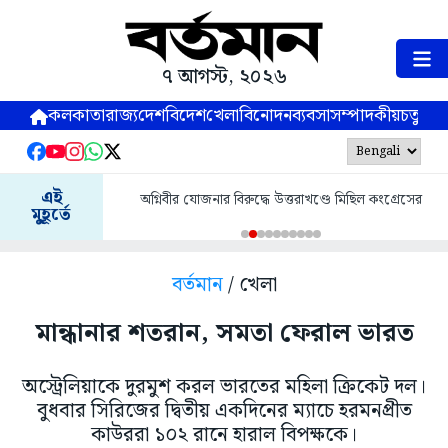
৭ আগস্ট, ২০২৬
কলকাতা
রাজ্য
দেশ
বিদেশ
খেলা
বিনোদন
ব্যবসা
সম্পাদকীয়
চতুষ্পর্ণ
এই
অগ্নিবীর যোজনার বিরুদ্ধে উত্তরাখণ্ডে মিছিল কংগ্রেসের
মুহূর্তে
বর্তমান
/ খেলা
মান্ধানার শতরান, সমতা ফেরাল ভারত
অস্ট্রেলিয়াকে দুরমুশ করল ভারতের মহিলা ক্রিকেট দল।
বুধবার সিরিজের দ্বিতীয় একদিনের ম্যাচে হরমনপ্রীত
কাউররা ১০২ রানে হারাল বিপক্ষকে।