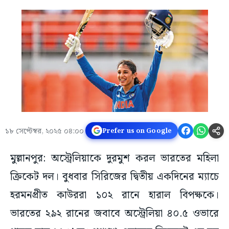
১৮ সেপ্টেম্বর, ২০২৫ ০৪:০০
Prefer us on Google
মুল্লানপুর: অস্ট্রেলিয়াকে দুরমুশ করল ভারতের মহিলা
ক্রিকেট দল। বুধবার সিরিজের দ্বিতীয় একদিনের ম্যাচে
হরমনপ্রীত কাউররা ১০২ রানে হারাল বিপক্ষকে।
ভারতের ২৯২ রানের জবাবে অস্ট্রেলিয়া ৪০.৫ ওভারে