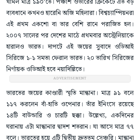
থামল মাত্র ১৯০’তে। পঞ্চাশ ওভারের ক্রিকেটে এত বড়
ব্যবধানে কখনও হারেনি অজি মহিলারা। বিশ্বচ্যাম্পিয়নরা
এই প্রথম একশো বা তার বেশি রানে পরাজিত হল।
২০০৭ সালের পর দেশের মাঠে প্রথমবার অস্ট্রেলিয়াকে
হারালও ভারত। দাপটে এই জয়ের সুবাদে ওডিআই
সিরিজে ১-১ সমতা ফেরাল ভারত। ২০ তারিখ সিরিজের
নির্ণায়ক ওডিআই হবে নয়াদিল্লিতে।
ADVERTISEMENT
ভারতের জয়ের কাণ্ডারী স্মৃতি মান্ধানা। মাত্র ৯১ বলে
১১৭ করলেন বাঁ-হাতি ওপেনার। তাঁর ইনিংসে রয়েছে
১৪টি বাউন্ডারি ও চারটি ছক্কা। উল্লেখ্য, একদিনের
ঘরানায় এটা মান্ধানার দ্বাদশ শতরান। যা আসে মাত্র ৭৭
বলে। ভারতের হয়ে এটি দ্বিতীয় দ্রুততম সেঞ্চুরি। মান্ধানা