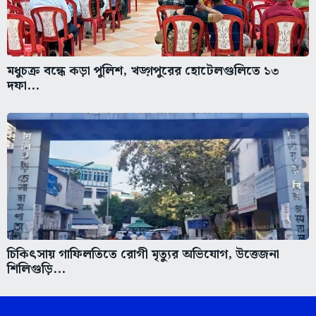
মধুচক্র বন্ধে কড়া পুলিশ, খড়্গপুরের হোটেলগুলিতে ১৩
দফা...
চিকিৎসায় গাফিলতিতে রোগী মৃত্যুর অভিযোগ, উত্তেজনা
শিলিগুড়ি...