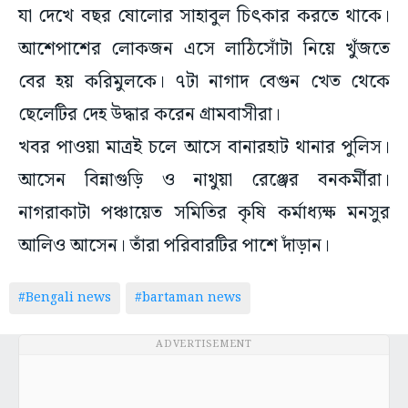
যা দেখে বছর ষোলোর সাহাবুল চিৎকার করতে থাকে।
আশেপাশের লোকজন এসে লাঠিসোঁটা নিয়ে খুঁজতে
বের হয় করিমুলকে। ৭টা নাগাদ বেগুন খেত থেকে
ছেলেটির দেহ উদ্ধার করেন গ্রামবাসীরা।
খবর পাওয়া মাত্রই চলে আসে বানারহাট থানার পুলিস।
আসেন বিন্নাগুড়ি ও নাথুয়া রেঞ্জের বনকর্মীরা।
নাগরাকাটা পঞ্চায়েত সমিতির কৃষি কর্মাধ্যক্ষ মনসুর
আলিও আসেন। তাঁরা পরিবারটির পাশে দাঁড়ান।
#Bengali news
#bartaman news
ADVERTISEMENT