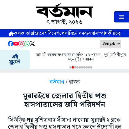
৭ আগস্ট, ২০২৬
কলকাতা
রাজ্য
দেশ
বিদেশ
খেলা
বিনোদন
ব্যবসা
সম্পাদকীয়
চতুষ্পর্ণ
গনা, পূর্ব মেদিনীপুরে
জমি দখল মামলায় গ্রেপ্তার নদীয়া জেলা পরিষদের তৃণমূল সদস্
এই
া
নজরুল
মুহূর্তে
বর্তমান
/ রাজ্য
মুরারইয়ে জেলার দ্বিতীয় পশু
হাসপাতালের জমি পরিদর্শন
সিউড়ির পর মুর্শিদাবাদ সীমানা লাগোয়া মুরারই ২ ব্লকে
জেলার দ্বিতীয় পশু হাসপাতাল গড়ে তুলতে উদ্যোগী হল