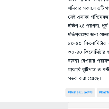
শনিবার সকালে এটি গভীর
সেই এলাকা পশ্চিমবঙ্গ
দক্ষিণ ২৪ পরগনা, পূর্
দক্ষিণবঙ্গের অন্য জেল
৪০-৫০ কিলোমিটার 
৩০-৪০ কিলোমিটার হত
ব্যবস্থা নেওয়ার পরামর
মাঝারি বৃষ্টিপাত ও 
সতর্ক করা হয়েছে।
#Bengali news
#bar