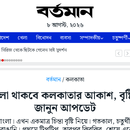
৮ আগস্ট, ২০২৬
িদেশ
খেলা
বিনোদন
ব্যবসা
সম্পাদকীয়
চতুষ্পর্ণী
্ট সিরিজ থেকে ছিটকে গেলেন সাই সুদর্শন
বর্তমান
/ কলকাতা
 থাকবে কলকাতার আকাশ, বৃষ্ট
জানুন আপডেট
া। এখন একমাত্র চিন্তা বৃষ্টি নিয়ে। গতকাল, চতুর
োখ রাঙানি। প্রথমে টিপটিপ, তারপর ঝিরঝির, শেষে 