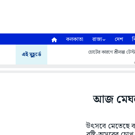
কলকাতা
রাজ্য
দেশ
ব
চোটের কারণে শ্রীলঙ্কা টেস
এই মুহূর্তে
আজ মেঘলা
উৎসবে মেতেছে বাংল
বৃষ্টি-অসুরের চ