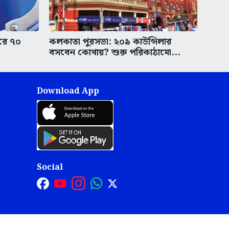
করে ৭০
কলকাতা পুরসভা: ২০৯ কাউন্সিলার
বসবেন কোথায়? শুরু পরিকাঠামো...
Download App
Social