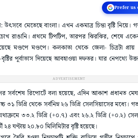
Prefer us
র: উৎসবে মেতেছে বাংলা। এখন একমাত্র চিন্তা বৃষ্টি নিয়ে। গ
ের চোখ রাঙানি। প্রথমে টিপটিপ, তারপর ঝিরঝির, শেষে এক
য়েছে মণ্ডপে মণ্ডপে। কলকাতা থেকে জেলা- চিত্রটা প্
-বৃষ্টির পূর্বাভাস দিয়েছে আবহাওয়া দফতর। যার নেপথ্যে উত্ত
ADVERTISEMENT
সর্বশেষ রিপোর্টে বলা হয়েছে, এদিন আকাশ প্রধানত মেঘাচ্
চ ৩১ ডিগ্রি থেকে সর্বনিম্ন ২৬ ডিগ্রি সেলসিয়াসের মধ্যে। 
ছিল যথাক্রমে ৩৩.২ ডিগ্রি (+০.৭) এবং ২৬.২ ডিগ্রি (+০.২) স
ী ২৪ ঘণ্টায় ২০.৮০ মিলিমিটার বৃষ্টি হয়েছে।
পসাগরে তৈরি হওয়া নিম্নচাপটি শক্তি বাড়িয়ে গভীর নিম্নচ