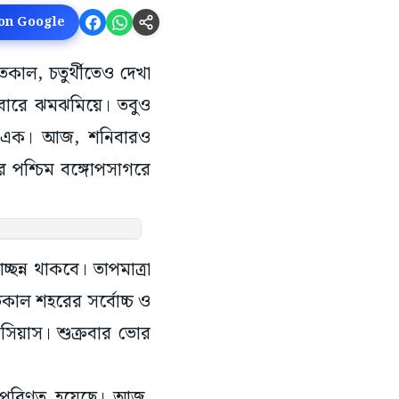
 on Google
তকাল, চতুর্থীতেও দেখা
েবারে ঝমঝমিয়ে। তবুও
রায় এক। আজ, শনিবারও
র পশ্চিম বঙ্গোপসাগরে
ছন্ন থাকবে। তাপমাত্রা
গতকাল শহরের সর্বোচ্চ ও
েলসিয়াস। শুক্রবার ভোর
াপে পরিণত হয়েছে। আজ,