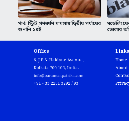
পার্ক স্ট্রিট গণধর্ষণ মামলায় দ্বিতীয় পর্যায়ের
মডেলিংয়ের
শুনানি ১৪ই
তোলার অভ
Office
Links
6, J.B.S. Haldane Avenue,
Home
Kolkata 700 105, India.
About
Contac
info@bartamanpatrika.com
+91 - 33 2251 3292 / 93
Privac