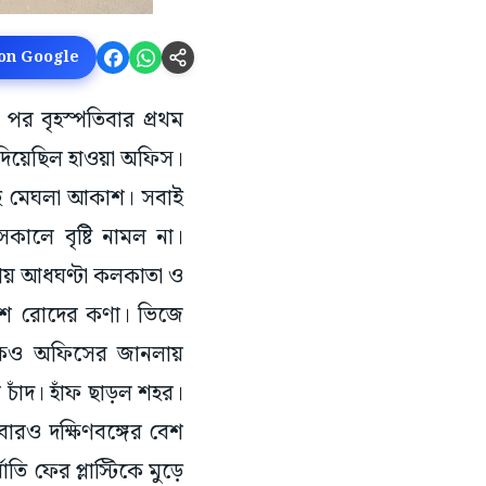
 on Google
 পর বৃহস্পতিবার প্রথম
ও দিয়েছিল হাওয়া অফিস।
েকেই মেঘলা আকাশ। সবাই
কালে বৃষ্টি নামল না।
প্রায় আধঘণ্টা কলকাতা ও
াশে রোদের কণা। ভিজে
াঁকেও অফিসের জানলায়
চাঁদ। হাঁফ ছাড়ল শহর।
বারও দক্ষিণবঙ্গের বেশ
াতি ফের প্লাস্টিকে মুড়ে