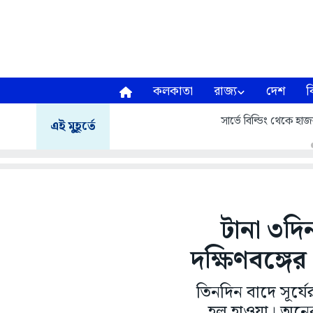
কলকাতা
রাজ্য
দেশ
ব
সার্ভে বিল্ডিং থেকে হাজরা
এই মুহূর্তে
টানা ৩দি
দক্ষিণবঙ্গের
তিনদিন বাদে সূর্য
হল হাওয়া। অনেকট