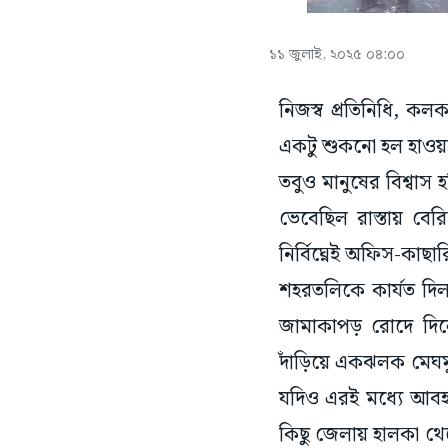
১১ জুলাই, ২০২৫ ০৪:০০
নিজস্ব প্রতিনিধি, কল
একটু শুকনো হল হাওয়া
তবুও মানুষের বিশ্বাস
ভেবেছিল রাস্তায় বের
নির্বিঘ্নেই অফিস-কাছা
শহরতলিকে কার্যত দি
জামাকাপড় রোদে দিল
দাঁড়িয়ে একঝলক মেঘমু
যদিও এরই মধ্যে আবহাও
কিছু জেলায় হালকা থেকে 