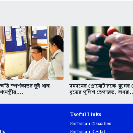
তি স্পর্শকাতর দুই থানা
দমদমের প্রোমোটারকে খুনের চে
্যমন্ত্রীর,...
ধৃতের পুলিশ হেপাজত, অধরা..
Useful Links
Bartaman Classified
 Us
Bartaman Digital