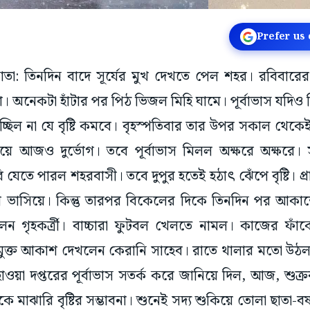
Prefer us
কাতা: তিনদিন বাদে সূর্যের মুখ দেখতে পেল শহর। রবিবারের
। অনেকটা হাঁটার পর পিঠ ভিজল মিহি ঘামে। পূর্বাভাস যদি
 হচ্ছিল না যে বৃষ্টি কমবে। বৃহস্পতিবার তার উপর সকাল থ
িয়ে আজও দুর্ভোগ। তবে পূর্বাভাস মিলল অক্ষরে অক্ষরে। স
রি যেতে পারল শহরবাসী। তবে দুপুর হতেই হঠাৎ ঝেঁপে বৃষ্টি। 
ল ভাসিয়ে। কিন্তু তারপর বিকেলের দিকে তিনদিন পর আক
েন গৃহকর্ত্রী। বাচ্চারা ফুটবল খেলতে নামল। কাজের ফ
ক্ত আকাশ দেখলেন কেরানি সাহেব। রাতে থালার মতো উঠল 
য়া দপ্তরের পূর্বাভাস সতর্ক করে জানিয়ে দিল, আজ, শুক্র
মাঝারি বৃষ্টির সম্ভাবনা। শুনেই সদ্য শুকিয়ে তোলা ছাতা-বর্ষ