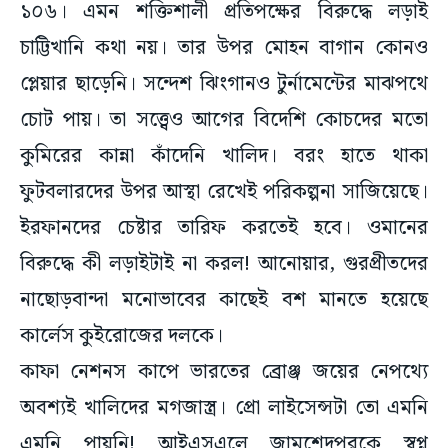
১০৬। এমন শক্তিশালী প্রতিপক্ষের বিরুদ্ধে লড়াই
চাট্টিখানি কথা নয়। তার উপর মোহন বাগান কোনও
প্লেয়ার ছাড়েনি। সন্দেশ ঝিংগানও টুর্নামেন্টের মাঝপথে
চোট পায়। তা সত্ত্বেও আগের বিদেশি কোচদের মতো
কুমিরের কান্না কাঁদেনি খালিদ। বরং হাতে থাকা
ফুটবলারদের উপর আস্থা রেখেই পরিকল্পনা সাজিয়েছে।
ইরফানদের চেষ্টার তারিফ করতেই হবে। ওমানের
বিরুদ্ধে কী লড়াইটাই না করল! আনোয়ার, গুরপ্রীতদের
নাছোড়বান্দা মনোভাবের কাছেই বশ মানতে হয়েছে
কার্লেস কুইরোজের দলকে।
কাফা নেশনস কাপে ভারতের ব্রোঞ্জ জয়ের নেপথ্যে
অবশ্যই খালিদের মগজাস্ত্র। প্রো লাইসেন্সটা তো এমনি
এমনি পায়নি! আইএসএলে জামশেদপুরকে স্বপ্ন