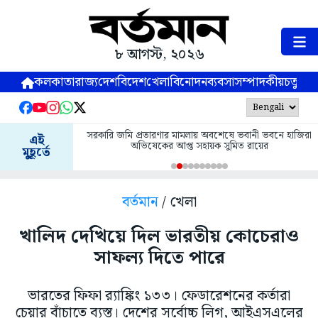
৮ আগস্ট, ২০২৬
কলকাতা
রাজ্য
দেশ
বিদেশ
খেলা
বিনোদন
ব্যবসা
সম্পাদকীয়
চতুষ্পর্ণ
সরকারি জমি প্রতারণার মামলায় অবশেষে ভবানী ভবনে হাজিরা
এই
অভিষেকের আপ্ত সহায়ক সুমিত রায়ের
মুহূর্তে
বর্তমান
/ খেলা
খালিদ দেখিয়ে দিল ভারতীয় কোচেরাও
সাফল্য দিতে পারে
ভারতের ফিফা র‌্যাঙ্কিং ১৩৩। ফেডারেশনের কর্তারা
চেয়ার বাঁচাতে ব্যস্ত। দেশের সর্বোচ্চ লিগ, আইএসএলের