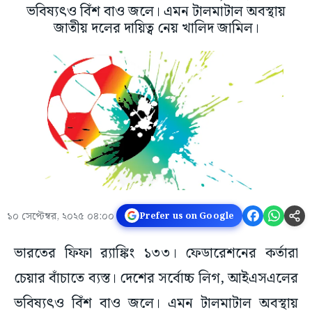
ভবিষ্যৎও বিঁশ বাও জলে। এমন টালমাটাল অবস্থায়
জাতীয় দলের দায়িত্ব নেয় খালিদ জামিল।
১০ সেপ্টেম্বর, ২০২৫ ০৪:০০
Prefer us on Google
ভারতের ফিফা র‌্যাঙ্কিং ১৩৩। ফেডারেশনের কর্তারা
চেয়ার বাঁচাতে ব্যস্ত। দেশের সর্বোচ্চ লিগ, আইএসএলের
ভবিষ্যৎও বিঁশ বাও জলে। এমন টালমাটাল অবস্থায়