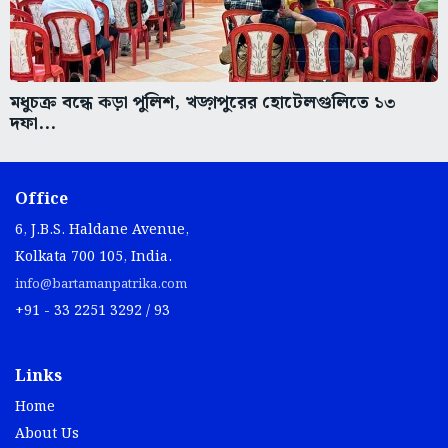
মধুচক্র বন্ধে কড়া পুলিশ, খড়্গপুরের হোটেলগুলিতে ১৩
দফা...
Office
6, J.B.S. Haldane Avenue,
Kolkata 700 105, India.
info@bartamanpatrika.com
+91 - 33 2251 3292 / 93
Links
Home
About Us