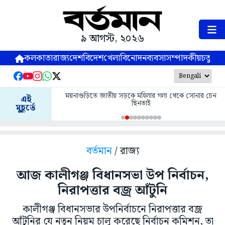
৯ আগস্ট, ২০২৬
কলকাতা
রাজ্য
দেশ
বিদেশ
খেলা
বিনোদন
ব্যবসা
সম্পাদকীয়
চতুষ্পর্ণ
ময়নাগুড়িতে জাতীয় সড়কে মহিলার গলা থেকে সোনার চেন
এই
ছিনতাই
মুহূর্তে
বর্তমান
/ রাজ্য
আজ কালীগঞ্জ বিধানসভা উপ নির্বাচন,
নিরাপত্তার বজ্র আঁটুনি
কালীগঞ্জ বিধানসভার উপনির্বাচনে নিরাপত্তার বজ্র
আঁটুনির যে নতুন নিয়ম চালু করেছে নির্বাচন কমিশন, তা