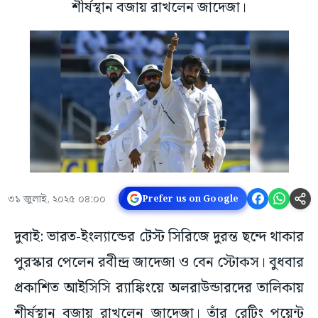
শীর্ষস্থান বজায় রাখলেন জাদেজা।
৩১ জুলাই, ২০২৫ ০৪:০০
Prefer us on Google
দুবাই: ভারত-ইংল্যান্ডের টেস্ট সিরিজে দুরন্ত ছন্দে থাকার
পুরস্কার পেলেন রবীন্দ্র জাদেজা ও বেন স্টোকস। বুধবার
প্রকাশিত আইসিসি র‌্যাঙ্কিংয়ে অলরাউন্ডারদের তালিকায়
শীর্ষস্থান বজায় রাখলেন জাদেজা। তাঁর রেটিং পয়েন্ট