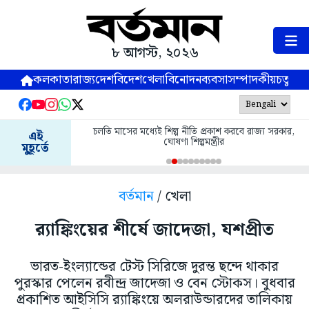
৮ আগস্ট, ২০২৬
কলকাতা
রাজ্য
দেশ
বিদেশ
খেলা
বিনোদন
ব্যবসা
সম্পাদকীয়
চতুষ্পর্ণ
চলতি মাসের মধ্যেই শিল্প নীতি প্রকাশ করবে রাজ্য সরকার,
এই
ঘোষণা শিল্পমন্ত্রীর
মুহূর্তে
বর্তমান
/ খেলা
র‌্যাঙ্কিংয়ের শীর্ষে জাদেজা, যশপ্রীত
ভারত-ইংল্যান্ডের টেস্ট সিরিজে দুরন্ত ছন্দে থাকার
পুরস্কার পেলেন রবীন্দ্র জাদেজা ও বেন স্টোকস। বুধবার
প্রকাশিত আইসিসি র‌্যাঙ্কিংয়ে অলরাউন্ডারদের তালিকায়