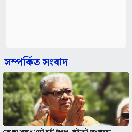
সম্পর্কিত সংবাদ
চোখের সামনে ‘রেট চার্ট’ টাঙান, প্রাইভেট হাসপাতাল