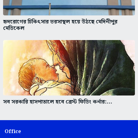
হৃদরোগের চিকিৎসার ভরসাস্থল হয়ে উঠছে মেদিনীপুর
মেডিকেল
সব সরকারি হাসপাতালে হবে ব্রেস্ট ফিডিং কর্নার:...
Office