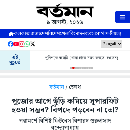
৯ আগস্ট, ২০২৬
কলকাতা
রাজ্য
দেশ
বিদেশ
খেলা
বিনোদন
ব্যবসা
সম্পাদকীয়
চতুষ্পর্ণ
এই
পুলিশকে বলেছি খোলা হাতে দমন করতে: শুভেন্দু
মুহূর্তে
বর্তমান
/ হেলথ
পুজোর আগে ভুঁড়ি কমিয়ে সুপারফিট
হওয়া সম্ভব? বিপদে পড়বেন না তো?
পরামর্শে বিশিষ্ট ফিটনেস বিশারদ গুরুপ্রসাদ
বন্দ্যোপাধ্যায়