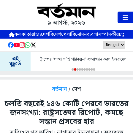
৯ আগস্ট, ২০২৬
কলকাতা
রাজ্য
দেশ
বিদেশ
খেলা
বিনোদন
ব্যবসা
সম্পাদকীয়
চতুষ্পর্ণ
এই
ট্রাম্পের ‘গাজা শান্তি পরিকল্পনা’ প্রত্যাখ্যান করল ইজরায়েল
মুহূর্তে
বর্তমান
/ দেশ
চলতি বছরেই ১৪৬ কোটি পেরবে ভারতের
জনসংখ্যা: রাষ্ট্রসঙ্ঘের রিপোর্ট, কমছে
সন্তান প্রসবের হার
তারিখের পর তারিখ। লাগাতার টালবাহানা। অবশেষে