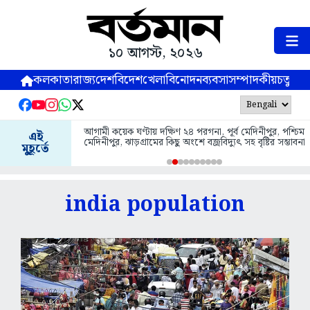
১০ আগস্ট, ২০২৬
কলকাতা
রাজ্য
দেশ
বিদেশ
খেলা
বিনোদন
ব্যবসা
সম্পাদকীয়
চতুষ্পর্ণ
আগামী কয়েক ঘণ্টায় দক্ষিণ ২৪ পরগনা, পূর্ব মেদিনীপুর, পশ্চিম
এই
মেদিনীপুর, ঝাড়গ্রামের কিছু অংশে বজ্রবিদ্যুৎ সহ বৃষ্টির সম্ভাবনা
মুহূর্তে
india population