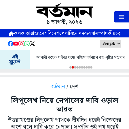
৯ আগস্ট, ২০২৬
কলকাতা
রাজ্য
দেশ
বিদেশ
খেলা
বিনোদন
ব্যবসা
সম্পাদকীয়
চতুষ্পর্ণ
এই
আগামী কয়েক ঘণ্টার মধ্যে পশ্চিম বর্ধমানে ঝড়-বৃষ্টির সম্ভাবনা
মুহূর্তে
বর্তমান
/ দেশ
লিপুলেখ নিয়ে নেপালের দাবি ওড়াল
ভারত
উত্তরাখণ্ডের লিপুলেখ পাসকে দীর্ঘদিন ধরেই নিজেদের
অংশ বলে দাবি করে নেপাল। সম্প্রতি ওই পথ ধরেই