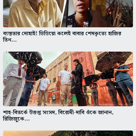
ব্যস্ততার দোহাই! ভিডিয়ো কলেই বাবার শেষকৃত্যে হাজির
তিন...
শাহ-বিতর্কে উত্তপ্ত সংসদ, বিরোধী-দাবি ওঁকে জানান,
রিজিজুকে...