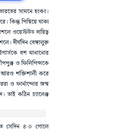
র ভারতের সামনে হংকং।
বরে। কিন্তু পিছিয়ে থাকা
াশলে ওয়েস্টউড দায়িত্ব
ে। দীর্ঘদিন বেঙ্গালুরু
ইগার্সকে বশ মানানোর
ীপপুঞ্জ ও ফিলিপিন্সকে
ে আরও শক্তিশালী করে
রা ও ফার্নান্দোর জন্ম
। তাই কঠিন চ্যালেঞ্জ
ীতে সেদিন ৪-০ গোলে