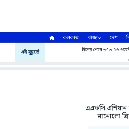
কলকাতা
রাজ্য
দেশ
ব
দিনের শেষে ৩৭৩.৭৬ পয়েন্
এই মুহূর্তে
এএফসি এশিয়ান কা
মানোলো ব্