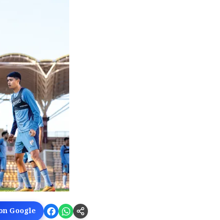
 on Google