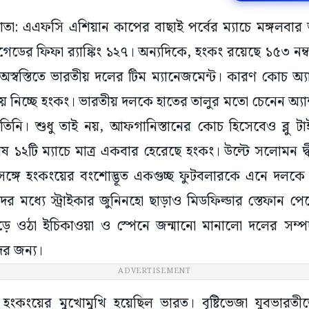
লকাতা: এএফসি এশিয়ান কাপের বাছাই পর্বের ম্যাচে মঙ্গলবা
্রিগেডের ফিফা র‌্যাঙ্কিং ১২৭। অন্যদিকে, হংকং রয়েছে ১৫৩ নম্
 অস্বস্তিতে ভারতীয় দলের টিম ম্যানেজমেন্ট। কারণ কোচ অ্য
ে নিচ্ছে হংকং। ভারতীয় দলকে হাতের তালুর মতো চেনেন অ্যাশল
নি। শুধু তাই নয়, আফগানিস্তানের কোচ হিসেবেও ব্লু টা
শেষ ১২টি ম্যাচে মাত্র একবার হেরেছে হংকং। উল্টে সলোমন দ্ব
সঙ্গে হংকংয়ের বংশোদ্ভূত একগুচ্ছ ফুটবলারকে এনে দলক
 মধ্যে স্ট্রাইকার জুনিনহো ছাড়াও মিডফিল্ডার স্তেফান পেরে
ড়ে ওঠা ইচিকাওয়া ও স্পেনে জন্মানো মানালো দলের সম্পদ
ের জন্য।
ADVERTISEMENT
ংকংয়ের মুখোমুখি হয়েছিল ভারত। বৃষ্টিভেজা যুবভারত