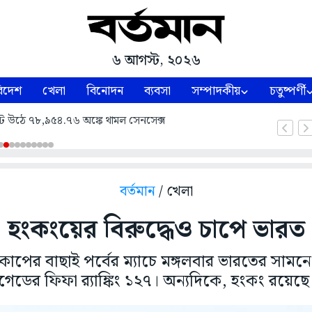
৬ আগস্ট, ২০২৬
িদেশ
খেলা
বিনোদন
ব্যবসা
সম্পাদকীয়
চতুষ্পর্ণী
ট উঠে ৭৮,৯৫৪.৭৬ অঙ্কে থামল সেনসেক্স
বর্তমান
/ খেলা
হংকংয়ের বিরুদ্ধেও চাপে ভারত
পের বাছাই পর্বের ম্যাচে মঙ্গলবার ভারতের সামনে হ
রিগেডের ফিফা র‌্যাঙ্কিং ১২৭। অন্যদিকে, হংকং রয়েছে