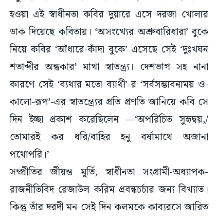
ডাক দিয়েছে কবিতায়। ‘অসংখ্যের অশ্রুবারিধারা’ বুকে
নিয়ে কবির ‘আঁধারে-কাঁদা বুকে’ এসেছে সেই ‘দুঃখঘন
শতাব্দীর অন্ধকার’ মাখা স্বাতন্ত্র্য। দেশভাগ সহ নানা
কারণে সেই ‘ব্যথার মতো ব্যাথী’-র ‘সর্বসম্ভাবনাময় ও-
কালো-রূপ’-এর স্বাতন্ত্র্যের প্রতি প্রণতি জানিয়ে কবি সে
দিন ইচ্ছা প্রকাশ করেছিলেন —‘অপরিচিত সুহৃদ্বয়,/
তোমারই কর ধরি/বাহির হনু বর্ষামাথে অজানা
পথোপরি।’
সম্প্রীতির জীয়ন্ত মূর্তি, স্বাধীনতা সংগ্রামী-অধ্যাপক-
রাজনীতিবিদ রেজাউল করিম প্রবন্ধচর্চার জন্য বিখ্যাত।
কিন্তু তাঁর দরদী মন সেই দিন কলমকে কাব্যরসে জারিত
করেছিল। লিখেছিলেন ‘স্বাধীন ভারত’ কবিতা। এর