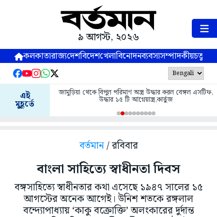
৯ আগস্ট, ২০২৬
কলকাতা
রাজ্য
দেশ
বিদেশ
খেলা
বিনোদন
ব্যবসা
সম্পাদকীয়
চতুষ্পর্ণ
জামুড়িয়া থেকে বিপুল পরিমাণ অস্ত্র উদ্ধার করল বেঙ্গল এসটিফ,
এই
উদ্ধার ১৫ টি আগ্নেয়াস্ত্র,কার্তুজ
মুহূর্তে
বর্তমান
/ রবিবার
বাংলা সাহিত্যে স্বাধীনতা দিবস
বঙ্গসাহিত্যে স্বাধীনতার কথা এসেছে ১৯৪৭ সালের ১৫
আগস্টের অনেক আগেই। উনিশ শতকে রঙ্গলাল
বন্দ্যোপাধ্যায় ‘কাকু বক্রোক্তি’ অলংকারের দুর্দান্ত