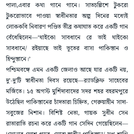
টুকরোভাবে পাওয়া স্বাধীনতার অল্প দিনের মধ্যেই
লোককবি নিবারণ পণ্ডিত তীব্র কষাঘাত করে একটি গান
বেঁধেছিলেন—‘থাইকো সাবধানে রে ভাই থাইকো
সাবধানে/ রইয়াছে ভাই ভূতের বাসা পাকিস্তান ও
হিন্দুস্তানে।’
পশ্চিমবঙ্গে এমন একটি জেলাও আছে যার একটি নয়,
দু’-দু’টি স্বাধীনতা দিবস রয়েছে—র‍্যাডক্লিফ সাহেবের
মর্জিতে। ১৫ অগস্ট মুর্শিদাবাদের সদর শহর বহরমপুরে
উঠেছিল পাকিস্তানের চাঁদতারা চিহ্নিত, গেরুয়াহীন সাদা-
সবুজের নিশান। বিশিষ্ট নেতা, গায়ক সুধীন সেন
রাতারাতি রচনা করে একটি গান সেদিন গেয়েছিলেন—
‘সোনার দেশে গড়ব, মোরা স্বাধীন পাকিস্তান/ সুখ-শান্তি
আনব মিলে,হিন্দু মুসলমান।’ কিন্তু পরে খুলনার পরিবর্তে