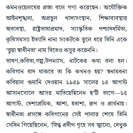
আইনশৃঙ্খলা, অপ্রতুল খাদ্যসংস্থান, শিক্ষাব্যবস্থার
অব্যবস্থা, রাষ্ট্রভাষাপ্রমাদ, সাংস্কৃতিক পশ্চাদধর্মিতা,
কৃষিসমস্যা ইত্যাদি নানা সংকটকে তুলে ধরে তিনি একে
‘ভুয়া স্বাধীনতা’ নাম দিতেও কসুর করেননি।
ভাষণ,কবিতা,গল্প,উপন্যাস, নাটকের কথা বলা হল।
কবিগান বাদ থাকবে তা কি কখনও হয়? স্বনামধন্য
কবিয়াল গুমানি দেওয়ান ১৯৪৯ সালের ১৪ আগস্ট
আসানসোলে আসর মাতিয়েছিলেন ছ’টি ভাগে—১৫
আগস্ট, দেশপ্রেমিক, আশা, হতাশা, রূপ ও প্রার্থনায়।
স্বাধীনতা প্রসঙ্গে কবিগানের সেই পালার শেষে তিনি
সেদিন গিয়েছিলেন, ‘স্নিগ্ধ প্রদীপ গৃহে সব জ্বালো, দেখুক
দেবতা দল,/দীর্ঘ সাধনা লব্ধ আগস্ট দীপ্ত সমুজ্জ্বল।/