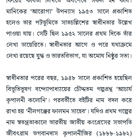
হলেও তার পটভূমিতে সাতচল্লিশের স্বাধীনতার উল্লেখ
পাওয়া যায়। সেটি ছিল ১৯৫২ সালের প্রথম দিকে তাঁর
লেখা ডায়েরিতে। স্বাধীনতার আগে ও পরে যথাক্রমে
লেখা রয়েছে যুদ্ধ ও ভারতবিভাগ, যা অমোঘ নিষ্ঠুর সত্য।
স্বাধীনতার পরের বছর, ১৯৪৮ সালে প্রকাশিত হয়েছিল
বিভূতিভূষণ বন্দ্যোপাধ্যায়ের চৌদ্দতম গল্পগ্রন্থ ‘আচার্য
কৃপালনী কলোনি’। পরবর্তীতে বইটির নাম বদল করে
রাখা হয় ‘নীলগঞ্জের ফালমন সাহেব’। যদিও প্রথম গল্পের
নাম স্বতন্ত্রতাকালে ভারতীয় জাতীয় কংগ্রেসের সভাপতি
জীবৎরাম ভগবানদাস কৃপালনীজির (১৮৮৮-১৯৮২)
নামাঙ্কিতই থাকে। গল্পের কথক স্বয়ং লেখক, স্ত্রীর