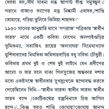
পরানে বাজাও ত্যাগের মন্ত্র নিষ্কামী এবাদত,/শান্তি
তোমারে, গড়িয়া তুলিবে কিমিয়া শাহাদত।’
১৯৫০ সালের জানুয়ারি মাসে ‘গণরাজ’ পত্রিকায় ‘স্বাধীন
ভারত’ নামে একটি কবিতা লেখেন জলপাইগুড়ির
ভূমিকন্যা, সত্যজিৎ রায়ের ‘জলসাঘর’ সিনেমাখ্যাত
মুর্শিদাবাদের নিমতিতা জমিদারবাড়ির বধূ সবিতা চৌধুরী।
কবিতার প্রথম দুই ও শেষ দুই লাইনে যেন প্রদীপের
আলো ও তার তলে থাকা পিলসুজের অন্ধকার দশার
মতো একইসঙ্গে স্বাধীনতার সুখদুঃখকে ছন্দোবদ্ধ করতে
পেরেছিলেন তিনি—‘স্বাধীন ভারত! স্বাধীন ভারত! স্বাধীন
ভারত বন্দে /কোটিকণ্ঠের বজ্রনিনাদে চিত্ত জাগিল
ছন্দে।/...কিন্তু তবুও শান্তি কোথায়?কোথায় আনন্দ
পুত[পূত]?/গৃহবিবাদের অগ্নি-শিখায় সকলই ভষ্মীভূত!!’