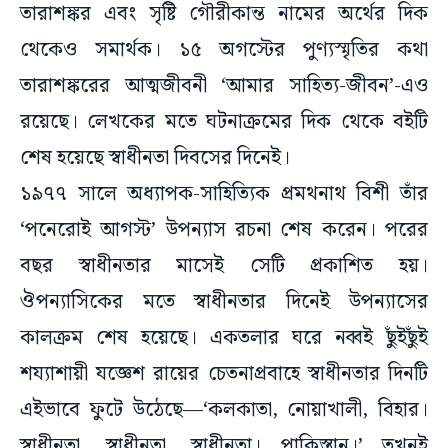
থেকেও সমার্থক। ১৫ অগস্টের পুণ্যস্মৃতির কথা
তারাশঙ্করের আত্মজীবনী ‘আমার সাহিত্য-জীবন’-এও
রয়েছে। লেখকের মতে ঘটনাক্রমের দিক থেকে বইটি
শেষ হয়েছে স্বাধীনতা দিবসের দিনেই।
১৯৭৭ সালে অধ্যাপক-সাহিত্যিক প্রমথনাথ বিশী তাঁর
‘পনেরোই আগস্ট’ উপন্যাস রচনা শেষ করেন। পরের
বছর স্বাধীনতার মাসেই সেটি প্রকাশিত হয়।
ঔপন্যাসিকের মতে স্বাধীনতার দিনেই উপন্যাসের
কালক্রম শেষ হয়েছে। একতলার ঘরে নব্বই ছুঁইছুঁই
শয্যাশায়ী যজ্ঞেশ রায়ের চেতনাপ্রবাহে স্বাধীনতার দিনটি
এইভাবে ফুটে উঠেছে—‘কলকাতা, নোয়াখালী, বিহার।
স্বাধীনতা, স্বাধীনতা, স্বাধীনতা। পাকিস্তান।’ তখনই
দোতলার ঘর থেকে আকাশবাণী রেডিও হতে ভেসে