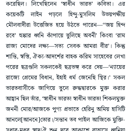
কয়েকটি লাইন পড়লে হিন্দু-মুসলিম উভয়পক্ষীয়
মৌলবাদীরা উত্তেজিত হয়ে উঠতে পারেন—‘‘জয় হিন্দ
রবে’ হুঙ্কার ধ্বনি কাঁপায়ে তুলিছে অবনী’ কিংবা ‘রাম
রাজ্য মোদের লক্ষ্য—সত্য সেবক আমরা বীর’। কিন্তু
শান্তি, স্বস্তি, ঐক্য-আদর্শের বাহক করিম সাহেবের লেখা
পরের ছত্রগুলি সকলকেই ছত্রভঙ্গ করে দেয়—‘ন্যায়ের
রাজ্যে প্রেমের বিধান, ইহাই ধর্ম জেনেছি স্থির।’ সকল
ভারতবাসীকে জাগিয়ে তুলে রুদ্ধদ্বারকে মুক্ত করার
আহ্বান ছিল তাঁর, ‘স্বাধীন ভারত! স্বাধীন ভারত! শিকলমুক্ত
জননী মোর/আজকে পুণ্য প্রভাতে হেরিনু অমিয় হাসিটি
আনলে[আননে]তোর।/সন্তান তব পাইল আজিকে মুক্তি-
সুধার-মধুর স্বাদ/ঐ শুন দূরে আকাশে বাতাসে ধ্বনিয়া
উঠিছে বিজয় নাদ।’