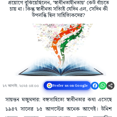
প্রয়োগে বুঝিয়েছিলেন, ‘স্বাধীনতাহীনতায়’ কেউ বাঁচতে
চায় না। কিন্তু স্বাধীনতা সত্যিই যেদিন এল, সেদিন কী
উপলব্ধি ছিল সাহিত্যিকদের?
১৭ আগস্ট, ২০২৫ ০৪:০০
Prefer us on Google
সায়ন্তন মজুমদার: বঙ্গসাহিত্যে স্বাধীনতার কথা এসেছে
১৯৪৭ সালের ১৫ আগস্টের অনেক আগেই। উনিশ