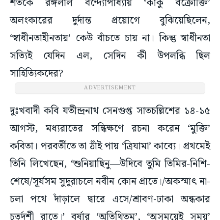
শতকে রঙ্গলাল বন্দ্যোপাধ্যায় ‘কাকু বক্রোক্তি’
অলংকারের দুর্দান্ত প্রয়োগে বুঝিয়েছিলেন,
‘স্বাধীনতাহীনতায়’ কেউ বাঁচতে চায় না। কিন্তু স্বাধীনতা
সত্যিই যেদিন এল, সেদিন কী উপলব্ধি ছিল
সাহিত্যিকদের?
দুঃখবাদী কবি যতীন্দ্রনাথ সেনগুপ্ত সাতচল্লিশের ১৪-১৫
আগস্ট, মধ্যরাতের সন্ধিক্ষণে রচনা করেন ‘মুক্তি’
কবিতা। পরবর্তীতে তা ঠাঁই পায় ‘ত্রিযামা’ কাব্যে। প্রথমেই
তিনি লিখেছেন, ‘শুনিয়াছিনু—উদিবে তুমি তিমির-নিশি-
শেষে/সূর্যসম সুদূরাচলে নবীন কোন প্রাতে।/অকস্মাৎ না-
চলা পথে দাঁড়ালে দ্বারে এসে/শ্রাবণ-ঢাকা অন্ধকার
চতুর্দশী রাতে।’ বর্ষার ‘অতিথিতম’, ‘অসময়েই সময়’
হওয়া এই স্বাধীনতা কবির দুয়ারে এসে দরজা খোলার