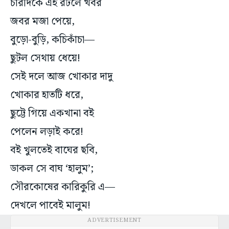
চারদিকে এই রটলে খবর
জবর মজা পেয়ে,
বুড়ো-বুড়ি, কচিকাঁচা—
ছুটল সেথায় ধেয়ে!
সেই দলে আজ খোকার দাদু
খোকার হাতটি ধরে,
ছুট্টে গিয়ে একখানা বই
পেলেন লড়াই করে!
বই খুলতেই বাঘের ছবি,
ডাকল সে বাঘ ‘হালুম’;
সৌরকোষের কারিকুরি এ—
দেখলে পাবেই মালুম!
ADVERTISEMENT