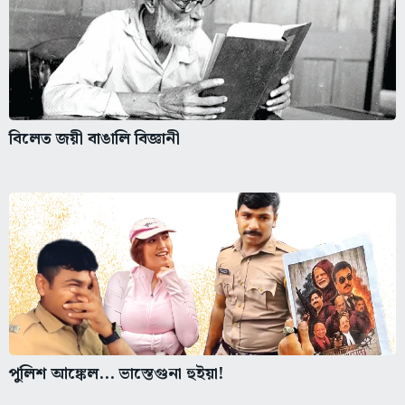
বিলেত জয়ী বাঙালি বিজ্ঞানী
পুলিশ আঙ্কেল... ভাস্তেগুনা হুইয়া!