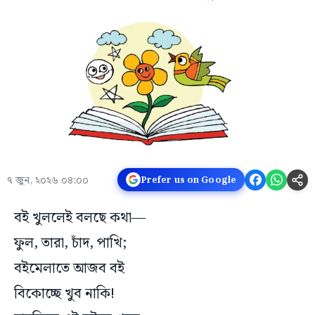
৭ জুন, ২০২৬ ০৪:০০
Prefer us on Google
বই খুললেই বলছে কথা—
ফুল, তারা, চাঁদ, পাখি;
বইমেলাতে আজব বই
বিকোচ্ছে খুব নাকি!