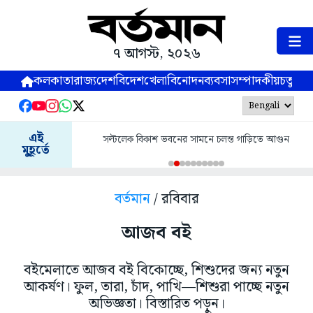
৭ আগস্ট, ২০২৬
কলকাতা
রাজ্য
দেশ
বিদেশ
খেলা
বিনোদন
ব্যবসা
সম্পাদকীয়
চতুষ্পর্ণ
এই
সল্টলেক বিকাশ ভবনের সামনে চলন্ত গাড়িতে আগুন
মুহূর্তে
বর্তমান
/ রবিবার
আজব বই
বইমেলাতে আজব বই বিকোচ্ছে, শিশুদের জন্য নতুন
আকর্ষণ। ফুল, তারা, চাঁদ, পাখি—শিশুরা পাচ্ছে নতুন
অভিজ্ঞতা। বিস্তারিত পড়ুন।