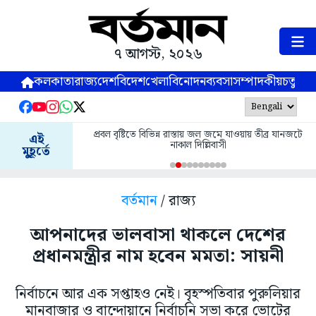
৭ আগস্ট, ২০২৬
কলকাতা
রাজ্য
দেশ
বিদেশ
খেলা
বিনোদন
ব্যবসা
সম্পাদকীয়
চতুষ্পর্ণ
প্রবল বৃষ্টিতে বিভিন্ন রাস্তায় জল জমে যাওয়ায় তীব্র যানজটে
এই
নাকাল দিল্লিবাসী
মুহূর্তে
বর্তমান
/ রাজ্য
আপনাদের ভালবাসা থাকলে দেশের
প্রধানমন্ত্রীর নাম হবেন মমতা: সায়নী
নির্বাচনে আর এক সপ্তাহও নেই। বৃহস্পতিবার পুরুলিয়ার
মানবাজার ও বান্দোয়ানে নির্বাচনি সভা করে ভোটের