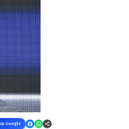
 on Google