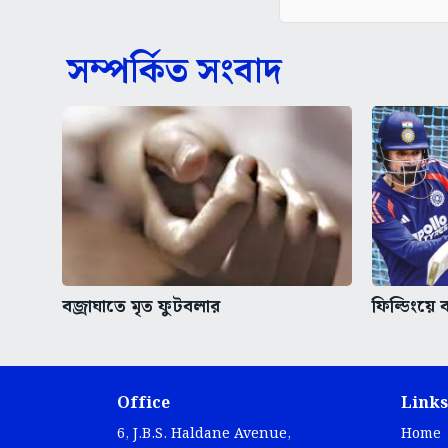
সম্পর্কিত সংবাদ
বজ্রাঘাতে মৃত ফুটবলার
ফিল্ডিংয়ে
Office
Links
6, J.B.S. Haldane Avenue,
Home