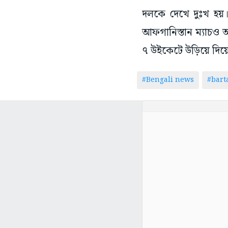
দলকে দেখে দুঃখ হয়। 
আফগানিস্তান ম্যাচও আশ
৭ উইকেটে উড়িয়ে দিয়
#Bengali news
#bar