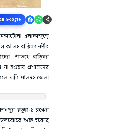
 on Google
নন্দাটোলা এলাকাজুড়ে
লাকা সহ বাড়িঘর নদীর
াদের। আতঙ্কে বাড়িঘর
জ না হওয়ায় প্রশাসনের
ছে বলে দাবি মালদহ জেলা
নপুর রতুয়া-১ ব্লকের
জলস্রোতে শুরু হয়েছে