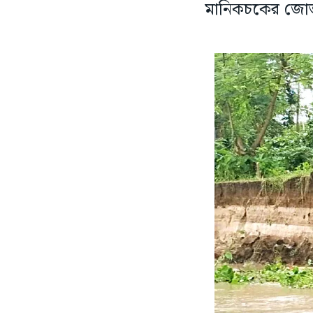
মানিকচকের জোতপা