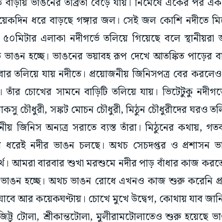
রোত বাড়ায় ভাঙনের তীব্রতা বেড়ে যায়। নিমেষে একের পর এ
়েকদিন ধরে বাড়ছে গঙ্গার জল। সেই জল কোশি নদীতে মি
য় ৫০মিটার এলাকা নদীগর্ভে তলিয়ে গিয়েছে বলে স্থানীয়রা 
ে ভাঙন হচ্ছে। ভাঙনের ভয়াবহ রূপ দেখে আতঙ্কিত পাড়ের বা
িবার তলিয়ে যায় নদীতে। প্রয়োজনীয় জিনিসপত্র বের করলেও
। তাঁর চোখের সামনে বাড়িটি তলিয়ে যায়। ভিটেটুকু নদীগর্
াঁকসু চৌধুরী, সঙ্কট মোচন চৌধুরী, মিঠুন চৌধুরীদের ঘরও ত
নীয় জিনিস অন্যত্র সরাতে ব্যস্ত তাঁরা। মিঠুনের কথায়, গ
রেই নদীর ভাঙন চলছে। অথচ সেচদপ্তর ও প্রশাসন ভাঙন
র্থ। আমরা বারবার শুখা মরশুমে নদীর পাড় বাঁধার কাজ 
ভাঙন হচ্ছে। অথচ ভাঙন রোধে এখনও কাজ শুরু করেনি প্
যাবে আর কয়েকঘণ্টায়। চোখে মুখে উদ্বেগ, কোথায় যাব জানি
িট্টু টোলা, শ্রীকান্তটোলা, মুলীরামটোলাতেও শুরু হয়েছে 