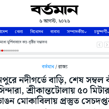
৬ আগস্ট, ২০২৬
িদেশ
খেলা
বিনোদন
ব্যবসা
সম্পাদকীয়
চতুষ্পর্ণী
যে মুর্শিদাবাদে ঝড়-বৃষ্টির সম্ভাবনা
বর্তমান
/ রাজ্য
পুরে নদীগর্ভে বাড়ি, শেষ সম্বল বাঁ
ন্দারা, শ্রীকান্তটোলায় ৫০ মিটার 
াঙন মোকাবিলায় প্রস্তুত সেচদপ্