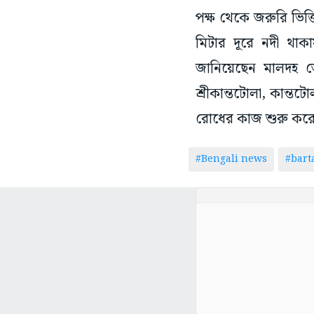
পক্ষ থেকে জরুরি ভিত্
মিটার দূরে নদী থাক
জানিয়েছেন মালদহ জ
শ্রীকান্তটোলা, কান্ত
রোধের কাজ শুরু করেছি।
#Bengali news
#bar