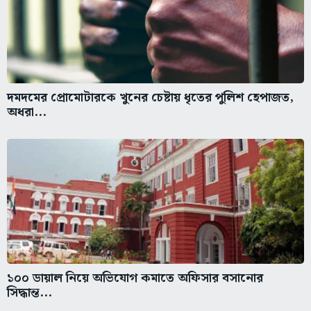
দমদমের প্রোমোটারকে খুনের চেষ্টায় ধৃতের পুলিশ হেপাজত,
অধরা...
১০০ ডায়াল নিয়ে অভিযোগ কমাতে অফিসার বসানোর
সিদ্ধান্ত...