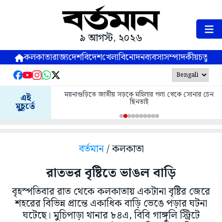
৯ আগস্ট, ২০২৬
কলকাতা
রাজ্য
দেশ
বিদেশ
খেলা
বিনোদন
ব্যবসা
সম্পাদকীয়
চতুষ্পর্ণ
ময়নাগুড়িতে জাতীয় সড়কে মহিলার গলা থেকে সোনার চেন
এই
ছিনতাই
মুহূর্তে
বর্তমান
/ কলকাতা
রাতভর বৃষ্টিতে ভাঙল বাড়ি
বৃহস্পতিবার রাত থেকে কলকাতায় একটানা বৃষ্টির জেরে
শহরের বিভিন্ন প্রান্তে একাধিক বাড়ি ভেঙে পড়ার ঘটনা
ঘটেছে। মুচিপাড়া থানার ৮৪এ, বিবি গাঙ্গুলি স্ট্রিটে