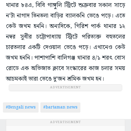
থানার ৮৪এ, বিবি গাঙ্গুলি স্ট্রিটে শুক্রবার সকাল সাড়ে
ন’টা নাগাদ তিনতলা বাড়ির ব্যালকনি ভেঙে পড়ে। এতে
কেউ জখম হননি। অন্যদিকে, গিরিশ পার্ক থানার ১২
নম্বর সুধীর চট্টোপাধ্যায় স্ট্রিটে পরিত্যক্ত বহুতলের
চারতলার একটি দেওয়াল ভেঙে পড়ে। এখানেও কেউ
জখম হননি। পাশাপাশি বালিগঞ্জ থানার ৪/১ শরৎ বোস
রোডে এক অভিজাত ক্লাবে সংস্কারের কাজ চলার সময়
আচমকাই ভারা ভেঙে দু’জন শ্রমিক জখম হন।
ADVERTISEMENT
#Bengali news
#bartaman news
ADVERTISEMENT