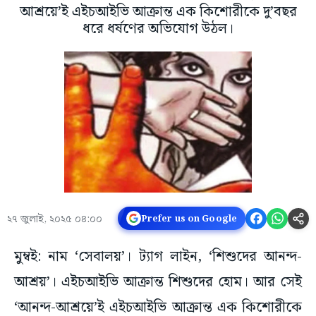
আশ্রয়ে’ই এইচআইভি আক্রান্ত এক কিশোরীকে দু’বছর
ধরে ধর্ষণের অভিযোগ উঠল।
২৭ জুলাই, ২০২৫ ০৪:০০
Prefer us on Google
মুম্বই: নাম ‘সেবালয়’। ট্যাগ লাইন, ‘শিশুদের আনন্দ-
আশ্রয়’। এইচআইভি আক্রান্ত শিশুদের হোম। আর সেই
‘আনন্দ-আশ্রয়ে’ই এইচআইভি আক্রান্ত এক কিশোরীকে