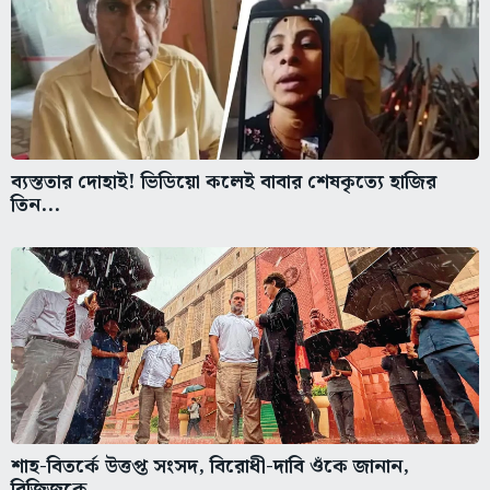
ব্যস্ততার দোহাই! ভিডিয়ো কলেই বাবার শেষকৃত্যে হাজির
তিন...
শাহ-বিতর্কে উত্তপ্ত সংসদ, বিরোধী-দাবি ওঁকে জানান,
রিজিজুকে...