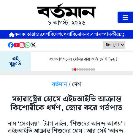
৮ আগস্ট, ২০২৬
কলকাতা
রাজ্য
দেশ
বিদেশ
খেলা
বিনোদন
ব্যবসা
সম্পাদকীয়
চতুষ্পর্ণ
এই
প্রয়াত লিওনেল মেসির বাবা জর্জ মেসি (৬৮)
মুহূর্তে
বর্তমান
/ দেশ
মহারাষ্ট্রের হোমে এইচআইভি আক্রান্ত
কিশোরীকে ধর্ষণ, জোর করে গর্ভপাত
নাম ‘সেবালয়’। ট্যাগ লাইন, ‘শিশুদের আনন্দ-আশ্রয়’।
এইচআইভি আক্রান্ত শিশুদের হোম। আর সেই ‘আনন্দ-