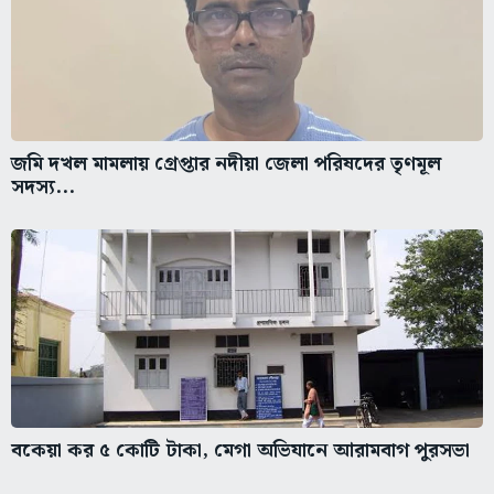
জমি দখল মামলায় গ্রেপ্তার নদীয়া জেলা পরিষদের তৃণমূল
সদস্য...
বকেয়া কর ৫ কোটি টাকা, মেগা অভিযানে আরামবাগ পুরসভা