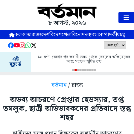
৮ আগস্ট, ২০২৬
কলকাতা
রাজ্য
দেশ
বিদেশ
খেলা
বিনোদন
ব্যবসা
সম্পাদকীয়
চতুষ্পর্ণ
১০ ঘণ্টা জেরার পর ভবানী ভবন থেকে বেরলেন অভিষেকের
এই
আপ্ত সহায়ক সুমিত রায়
মুহূর্তে
বর্তমান
/ রাজ্য
অভব্য আচরণে গ্রেপ্তার হেডস্যার, তপ্ত
তমলুক, ছাত্রী অভিভাবকদের প্রতিবাদে স্তব্ধ
শহর
ছাত্রীদের সঙ্গে প্রধান শিক্ষকের অশালীন আচরণের