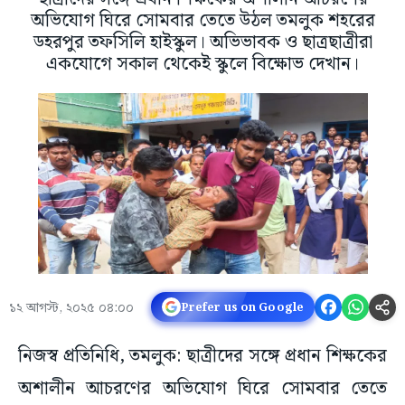
অভিযোগ ঘিরে সোমবার তেতে উঠল তমলুক শহরের
ডহরপুর তফসিলি হাইস্কুল। অভিভাবক ও ছাত্রছাত্রীরা
একযোগে সকাল থেকেই স্কুলে বিক্ষোভ দেখান।
১২ আগস্ট, ২০২৫ ০৪:০০
Prefer us on Google
নিজস্ব প্রতিনিধি, তমলুক: ছাত্রীদের সঙ্গে প্রধান শিক্ষকের
অশালীন আচরণের অভিযোগ ঘিরে সোমবার তেতে