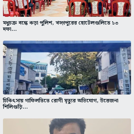
মধুচক্র বন্ধে কড়া পুলিশ, খড়্গপুরের হোটেলগুলিতে ১৩
দফা...
চিকিৎসায় গাফিলতিতে রোগী মৃত্যুর অভিযোগ, উত্তেজনা
শিলিগুড়ি...