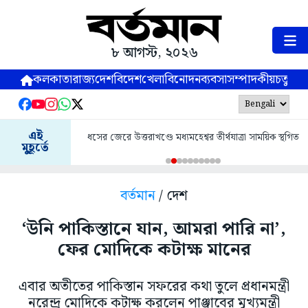
৮ আগস্ট, ২০২৬
কলকাতা
রাজ্য
দেশ
বিদেশ
খেলা
বিনোদন
ব্যবসা
সম্পাদকীয়
চতুষ্পর্ণ
এই
ধসের জেরে উত্তরাখণ্ডে মধ্যমহেশ্বর তীর্থযাত্রা সাময়িক স্থগিত
মুহূর্তে
বর্তমান
/ দেশ
‘উনি পাকিস্তানে যান, আমরা পারি না’,
ফের মোদিকে কটাক্ষ মানের
এবার অতীতের পাকিস্তান সফরের কথা তুলে প্রধানমন্ত্রী
নরেন্দ্র মোদিকে কটাক্ষ করলেন পাঞ্জাবের মুখ্যমন্ত্রী