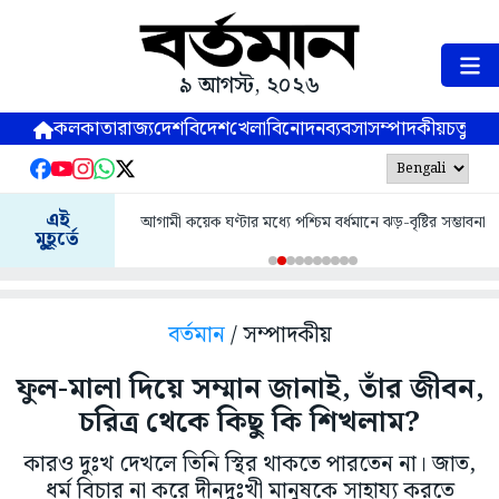
৯ আগস্ট, ২০২৬
কলকাতা
রাজ্য
দেশ
বিদেশ
খেলা
বিনোদন
ব্যবসা
সম্পাদকীয়
চতুষ্পর্ণ
এই
আগামী কয়েক ঘণ্টার মধ্যে পশ্চিম বর্ধমানে ঝড়-বৃষ্টির সম্ভাবনা
মুহূর্তে
বর্তমান
/ সম্পাদকীয়
ফুল-মালা দিয়ে সম্মান জানাই, তাঁর জীবন,
চরিত্র থেকে কিছু কি শিখলাম?
কারও দুঃখ দেখলে তিনি স্থির থাকতে পারতেন না। জাত,
ধর্ম বিচার না করে দীনদুঃখী মানুষকে সাহায্য করতে