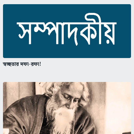
স্বচ্ছতার দফা-রফা!