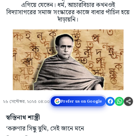
এগিয়ে যেতেন। ধর্ম, আচারবিচার কখনওই
বিদ্যাসাগরের সমাজ সংস্কারের কাজে বাধার পাঁচিল হয়ে
দাঁড়ায়নি।
২৬ সেপ্টেম্বর, ২০২৫ ০৪:০০
Prefer us on Google
স্বস্তিনাথ শাস্ত্রী
‘করুণার সিন্ধু তুমি, সেই জানে মনে