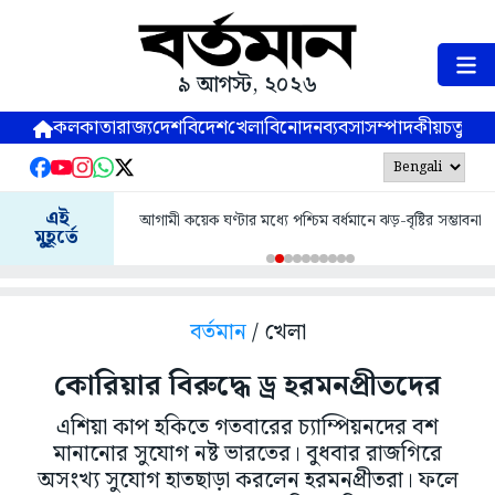
৯ আগস্ট, ২০২৬
কলকাতা
রাজ্য
দেশ
বিদেশ
খেলা
বিনোদন
ব্যবসা
সম্পাদকীয়
চতুষ্পর্ণ
এই
আগামী কয়েক ঘণ্টার মধ্যে পশ্চিম বর্ধমানে ঝড়-বৃষ্টির সম্ভাবনা
মুহূর্তে
বর্তমান
/ খেলা
কোরিয়ার বিরুদ্ধে ড্র হরমনপ্রীতদের
এশিয়া কাপ হকিতে গতবারের চ্যাম্পিয়নদের বশ
মানানোর সুযোগ নষ্ট ভারতের। বুধবার রাজগিরে
অসংখ্য সুযোগ হাতছাড়া করলেন হরমনপ্রীতরা। ফলে