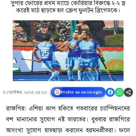
সুপার ফোরের প্রথম ম্যাচে কোরিয়ার বিরুদ্ধে ২-২ ড্র
করেই মাঠ ছাড়তে হল ক্রেগ ফুলটন ব্রিগেডকে।
৪ সেপ্টেম্বর, ২০২৫ ০৪:০০
Prefer us on Google
রাজগির: এশিয়া কাপ হকিতে গতবারের চ্যাম্পিয়নদের
বশ মানানোর সুযোগ নষ্ট ভারতের। বুধবার রাজগিরে
অসংখ্য সুযোগ হাতছাড়া করলেন হরমনপ্রীতরা। ফলে