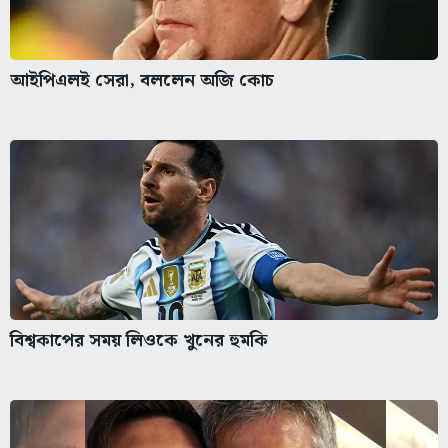
আইপিএলই সেরা, বললেন অজি কোচ
বিশ্বকাপের সময় লিওকে খুনের হুমকি