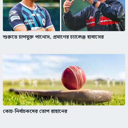
শুরুতে চাপমুক্ত পানোস, প্রমাণের চ্যালেঞ্জ হাবাসের
কোচ-নির্বাচকদের তোপ রাহানের