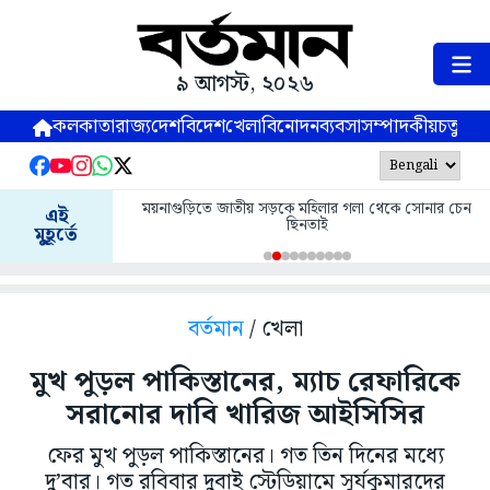
৯ আগস্ট, ২০২৬
কলকাতা
রাজ্য
দেশ
বিদেশ
খেলা
বিনোদন
ব্যবসা
সম্পাদকীয়
চতুষ্পর্ণ
ময়নাগুড়িতে জাতীয় সড়কে মহিলার গলা থেকে সোনার চেন
এই
ছিনতাই
মুহূর্তে
বর্তমান
/ খেলা
মুখ পুড়ল পাকিস্তানের, ম্যাচ রেফারিকে
সরানোর দাবি খারিজ আইসিসির
ফের মুখ পুড়ল পাকিস্তানের। গত তিন দিনের মধ্যে
দু’বার। গত রবিবার দুবাই স্টেডিয়ামে সূর্যকুমারদের