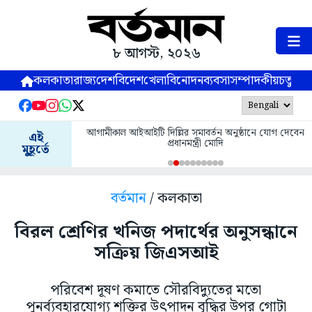
৮ আগস্ট, ২০২৬
কলকাতা
রাজ্য
দেশ
বিদেশ
খেলা
বিনোদন
ব্যবসা
সম্পাদকীয়
চতুষ্পর্ণ
আগামীকাল আইআইটি দিল্লির সমাবর্তন অনুষ্ঠানে যোগ দেবেন
এই
প্রধানমন্ত্রী মোদি
মুহূর্তে
বর্তমান
/ কলকাতা
বিরল শ্রেণির খনিজ পদার্থের অনুসন্ধানে
সক্রিয় জিএসআই
পরিবেশ দূষণ কমাতে সৌরবিদ্যুতের মতো
পুনর্ব্যবহারযোগ্য শক্তির উৎপাদন বৃদ্ধির উপর গোটা