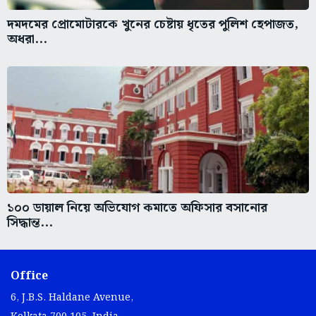
দমদমের প্রোমোটারকে খুনের চেষ্টায় ধৃতের পুলিশ হেপাজত,
অধরা...
১০০ ডায়াল নিয়ে অভিযোগ কমাতে অফিসার বসানোর
সিদ্ধান্ত...
Office
6, J.B.S. Haldane Avenue,