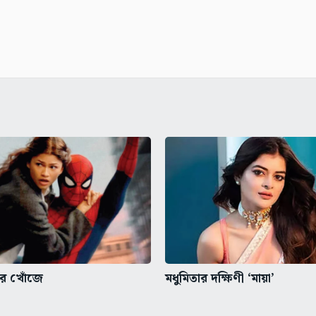
বার খোঁজে
মধুমিতার দক্ষিণী ‘মায়া’