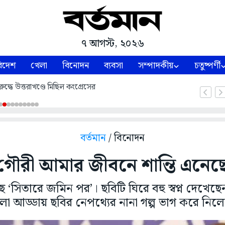
৭ আগস্ট, ২০২৬
িদেশ
খেলা
বিনোদন
ব্যবসা
সম্পাদকীয়
চতুষ্পর্ণী
হাজার ৬১৩ বেনিফিশিয়ারির অ্যাকাউন্টে দ্বিতীয় কিস্তির টাকা ঢুকবে,
জানালেন জেলাশাসক অর্পিতা চৌধুরী
বর্তমান
/ বিনোদন
গৌরী আমার জীবনে শান্তি এনেছ
ে ‘সিতারে জমিন পর’। ছবিটি ঘিরে বহু স্বপ্ন দেখ
া আড্ডায় ছবির নেপথ্যের নানা গল্প ভাগ করে নিল