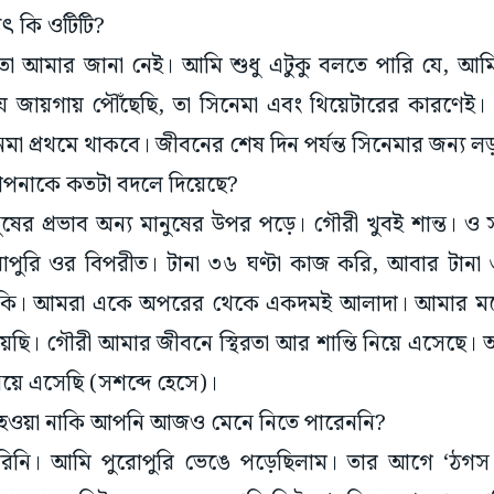
যৎ কি ওটিটি?
া আমার জানা নেই। আমি শুধু এটুকু বলতে পারি যে, আমি স
ায়গায় পৌঁছেছি, তা সিনেমা এবং থিয়েটারের কারণেই। ওটিট
েমা প্রথমে থাকবে। জীবনের শেষ দিন পর্যন্ত সিনেমার জন্য 
 আপনাকে কতটা বদলে দিয়েছে?
র প্রভাব অন্য মানুষের উপর পড়ে। গৌরী খুবই শান্ত। ও সব
পুরি ওর বিপরীত। টানা ৩৬ ঘণ্টা কাজ করি, আবার টানা 
ন থাকি। আমরা একে অপরের থেকে একদমই আলাদা। আমার ম
হয়েছি। গৌরী আমার জীবনে স্থিরতা আর শান্তি নিয়ে এসেছে।
িয়ে এসেছি (সশব্দে হেসে)।
্লপ হওয়া নাকি আপনি আজও মেনে নিতে পারেননি?
ারিনি। আমি পুরোপুরি ভেঙে পড়েছিলাম। তার আগে ‘ঠগস অব