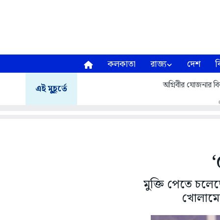
কলকাতা
রাজ্য
দেশ
ব
জলপাইগুড়িতে আবাস যোজনায় আজ ১১ 
ছিল কংগ্রেসের
এই মুহূর্তে
‘
মুক্তি পেতে চলেছ
খোলামেল