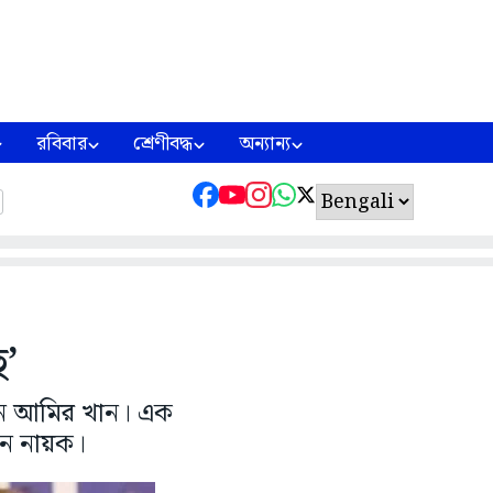
রবিবার
শ্রেণীবদ্ধ
অন্যান্য
ে’
েছেন আমির খান। এক
েন নায়ক।