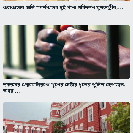
কলকাতার অতি স্পর্শকাতর দুই থানা পরিদর্শন মুখ্যমন্ত্রীর,...
দমদমের প্রোমোটারকে খুনের চেষ্টায় ধৃতের পুলিশ হেপাজত,
অধরা...