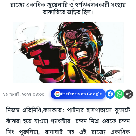
রাজ্যে একাধিক জুয়েলারি ও স্বর্ণঋনদানকারী সংস্থায়
ডাকাতিতে জড়িত ছিল।
১৯ জুলাই, ২০২৫ ০৪:০০
Prefer us on Google
নিজস্ব প্রতিনিধি,কলকাতা: পাটনার হাসপাতালে বুলেটে
ঝাঁঝরা হয়ে যাওয়া গ্যাংস্টার চন্দন মিশ্র ওরফে চন্দন
সিং পুরুলিয়া, রানাঘাট সহ এই রাজ্যে একাধিক