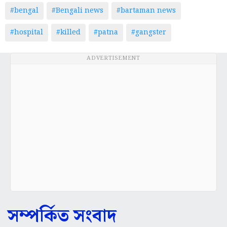
#bengal
#Bengali news
#bartaman news
#hospital
#killed
#patna
#gangster
ADVERTISEMENT
সম্পর্কিত সংবাদ