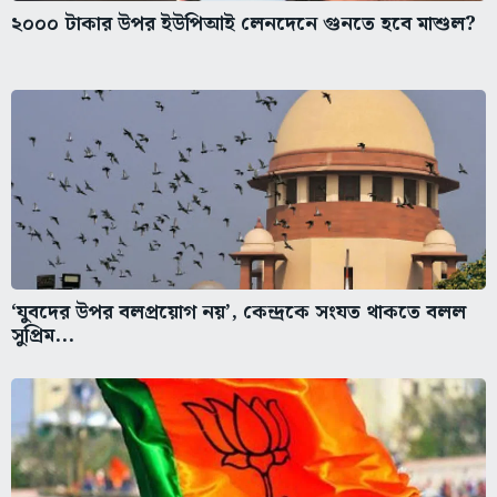
২০০০ টাকার উপর ইউপিআই লেনদেনে গুনতে হবে মাশুল?
‘যুবদের উপর বলপ্রয়োগ নয়’, কেন্দ্রকে সংযত থাকতে বলল
সুপ্রিম...