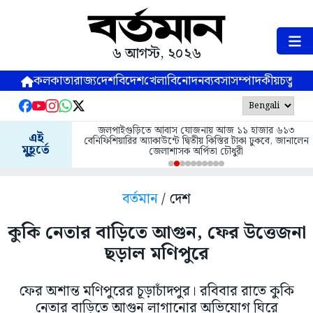
৬ আগস্ট, ২০২৬
কলকাতা
রাজ্য
দেশ
বিদেশ
খেলা
বিনোদন
ব্যবসা
সম্পাদকীয়
চতুষ্পর্ণ
জলপাইগুড়িতে আবাস যোজনায় আজ ১১ হাজার ৬১৩
এই
বেনিফিশিয়ারির অ্যাকাউন্টে দ্বিতীয় কিস্তির টাকা ঢুকবে, জানালেন
মুহূর্তে
জেলাশাসক অর্পিতা চৌধুরী
বর্তমান
/ দেশ
কুকি নেতার বাড়িতে আগুন, ফের উত্তেজনা
ছড়াল মণিপুরে
ফের অশান্ত মণিপুরের চূড়াচাঁদপুর। রবিবার রাতে কুকি
নেতার বাড়িতে আগুন লাগানোর অভিযোগ ঘিরে