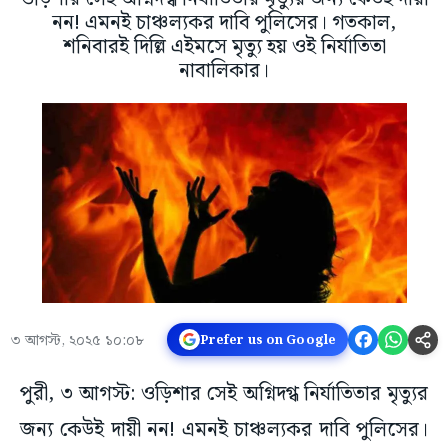
নন! এমনই চাঞ্চল্যকর দাবি পুলিসের। গতকাল,
শনিবারই দিল্লি এইমসে মৃত্যু হয় ওই নির্যাতিতা
নাবালিকার।
৩ আগস্ট, ২০২৫ ১০:০৮
Prefer us on Google
পুরী, ৩ আগস্ট: ওড়িশার সেই অগ্নিদগ্ধ নির্যাতিতার মৃত্যুর
জন্য কেউই দায়ী নন! এমনই চাঞ্চল্যকর দাবি পুলিসের।