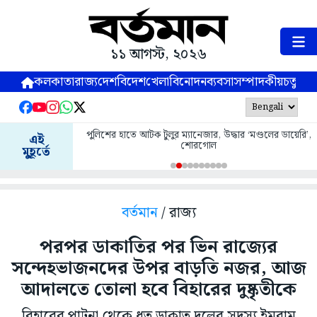
১১ আগস্ট, ২০২৬
কলকাতা
রাজ্য
দেশ
বিদেশ
খেলা
বিনোদন
ব্যবসা
সম্পাদকীয়
চতুষ্পর্ণ
পুলিশের হাতে আটক টুলুর ম্যানেজার, উদ্ধার ‘মণ্ডলের ডায়েরি’,
এই
শোরগোল
মুহূর্তে
বর্তমান
/ রাজ্য
পরপর ডাকাতির পর ভিন রাজ্যের
সন্দেহভাজনদের উপর বাড়তি নজর, আজ
আদালতে তোলা হবে বিহারের দুষ্কৃতীকে
বিহারের পাটনা থেকে ধৃত ডাকাত দলের সদস্য ইমরাম