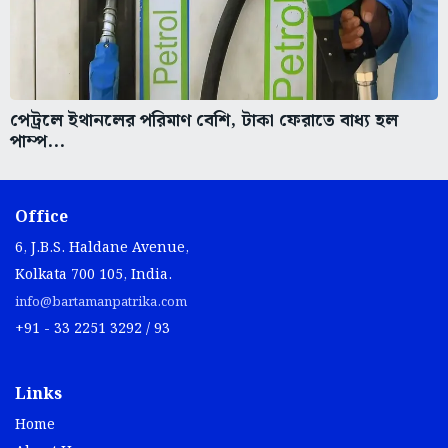
পেট্রলে ইথানলের পরিমাণ বেশি, টাকা ফেরাতে বাধ্য হল
পাম্প...
Office
6, J.B.S. Haldane Avenue,
Kolkata 700 105, India.
info@bartamanpatrika.com
+91 - 33 2251 3292 / 93
Links
Home