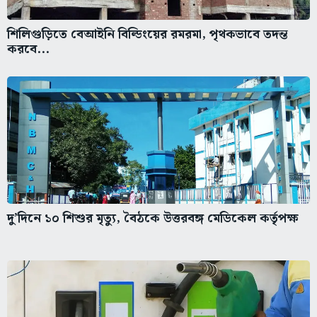
শিলিগুড়িতে বেআইনি বিল্ডিংয়ের রমরমা, পৃথকভাবে তদন্ত
করবে...
দু’দিনে ১০ শিশুর মৃত্যু, বৈঠকে উত্তরবঙ্গ মেডিকেল কর্তৃপক্ষ