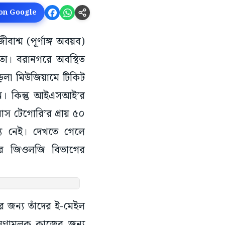
 on Google
্ম (পূর্ণাঙ্গ অবয়ব)
তা। বরানগরে অবস্থিত
িড়লা মিউজিয়ামে টিকিট
ন। কিন্তু আইএসআ‌ই’র
াস টেগোরি’র প্রায় ৫০
্য নেই। দেখতে গেলে
ই’র জিওলজি বিভাগের
 জন্য তাঁদের ই-মেইল
বেষণামূলক কাজের জন্য