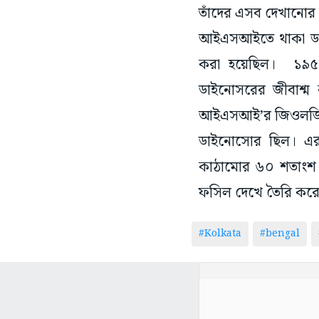
তাঁদের এসব দেখানোর ব
আইএসআইতে থাকা ডাইনো
করা হয়েছিল। ১৯৫৭-
ডাইনোসরের জীবাশ্
আইএসআই’র জিওলজি ব
ডাইনোসোর ছিল। এর
কাঠামোর ৬০ শতাংশ 
ফসিল দেখে তৈরি করে 
#Kolkata
#bengal