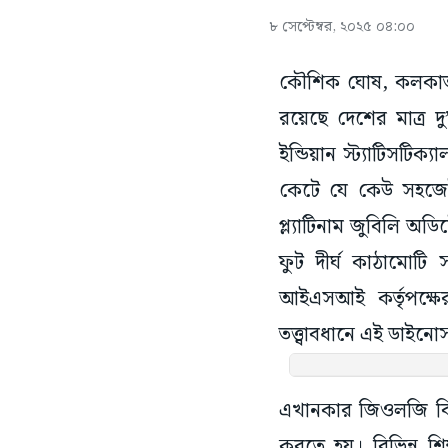
৮ সেপ্টেম্বর, ২০২৫ ০৪:০০
কৌশিক ঘোষ, কলকাতা:
রয়েছে দেশের মাত্র 
ইন্ডিয়ান স্ট্যাটিসট
কেটে যে কেউ সহজেই 
প্ল্যাটিনাম জুবিলি অ
ফুট দীর্ঘ কাঠামোট
আইএসআই কর্তৃপক্ষে
তত্ত্বাবধানে এই ডাইনে
এখানকার জিওলজি বিভ
করতে হয়। বিভিন্ন শি