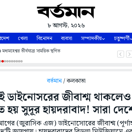
৮ আগস্ট, ২০২৬
িদেশ
খেলা
বিনোদন
ব্যবসা
সম্পাদকীয়
চতুষ্পর্ণী
ধ্যমহেশ্বর তীর্থযাত্রা সাময়িক স্থগিত
বর্তমান
/ কলকাতা
 ডাইনোসরের জীবাশ্ম থাকলেও 
 হয় সুদূর হায়দরাবাদ! সারা দে
ের (জুরাসিক এজ) ডাইনোসোরের জীবাশ্ম (পূর্ণা
র দু’টি জায়গায়। হায়দরাবাদের বিড়লা মিউজিয়ামে 